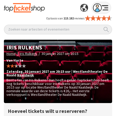
Op basis van
113.182
reviews
Zoeken naar artiesten of evenementen
IRIS RULKENS
/
/
Home
Iris Rulkens
30 januari 2027 om 20:15
Van Harte
zaterdag
,
30 januari 2027 om 20:15
uur
|
Westlandtheater De
Naald
Naaldwijk
Bent u fan van Iris Rulkens? Dan heeft u geluk! Topticketshop heeft
nog tickets beschikbaar voor Iris Rulkens op 30 januari 2027 om
20:15 uur op locatie Westlandtheater De Naald Naaldwijk. De
nominale waarde van deze tickets is
€26,-
. Het eerste
verkooppunt is Westlandtheater De Naald Naaldwijk.
Hoeveel tickets wilt u reserveren?