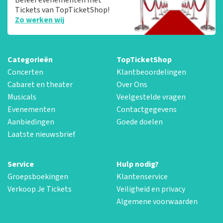
Tickets van TopTicketShop!
Zo werken wij
Categorieën
TopTicketShop
Concerten
Klantbeoordelingen
Cabaret en theater
Over Ons
Musicals
Veelgestelde vragen
Evenementen
Contactgegevens
Aanbiedingen
Goede doelen
Laatste nieuwsbrief
Service
Hulp nodig?
Groepsboekingen
Klantenservice
Verkoop Je Tickets
Veiligheid en privacy
Algemene voorwaarden