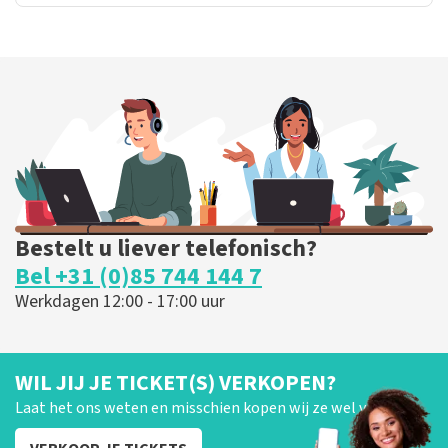
Bestelt u liever telefonisch?
Bel +31 (0)85 744 144 7
Werkdagen 12:00 - 17:00 uur
WIL JIJ JE TICKET(S) VERKOPEN?
Laat het ons weten en misschien kopen wij ze wel van je!