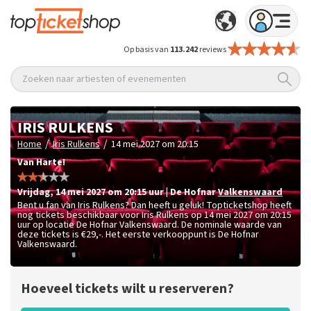
Op basis van
113.242
reviews
Zoeken naar artiesten of evenementen
IRIS RULKENS
/
/
Home
Iris Rulkens
14 mei 2027 om 20:15
Van Harte!
vrijdag
,
14 mei 2027 om 20:15
uur
|
De Hofnar
Valkenswaard
Bent u fan van Iris Rulkens? Dan heeft u geluk! Topticketshop heeft
nog tickets beschikbaar voor Iris Rulkens op 14 mei 2027 om 20:15
uur op locatie De Hofnar Valkenswaard. De nominale waarde van
deze tickets is
€29,-
. Het eerste verkooppunt is De Hofnar
Valkenswaard.
Hoeveel tickets wilt u reserveren?