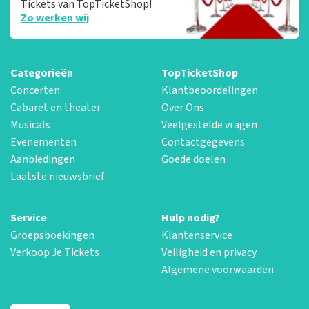
Tickets van TopTicketShop!
Zo werken wij
Categorieën
TopTicketShop
Concerten
Klantbeoordelingen
Cabaret en theater
Over Ons
Musicals
Veelgestelde vragen
Evenementen
Contactgegevens
Aanbiedingen
Goede doelen
Laatste nieuwsbrief
Service
Hulp nodig?
Groepsboekingen
Klantenservice
Verkoop Je Tickets
Veiligheid en privacy
Algemene voorwaarden