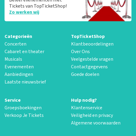
Tickets van TopTicketShop!
Zo werken wij
Categorieën
TopTicketShop
Concerten
Klantbeoordelingen
Cabaret en theater
Over Ons
Musicals
Veelgestelde vragen
Evenementen
Contactgegevens
Aanbiedingen
Goede doelen
Laatste nieuwsbrief
Service
Hulp nodig?
Groepsboekingen
Klantenservice
Verkoop Je Tickets
Veiligheid en privacy
Algemene voorwaarden