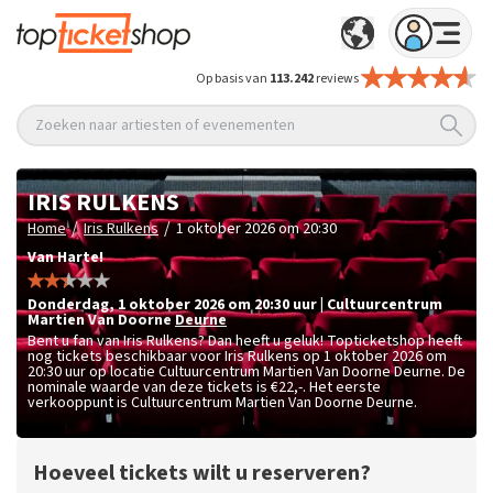
Op basis van
113.242
reviews
Zoeken naar artiesten of evenementen
IRIS RULKENS
/
/
Home
Iris Rulkens
1 oktober 2026 om 20:30
Van Harte!
donderdag
,
1 oktober 2026 om 20:30
uur
|
Cultuurcentrum
Martien Van Doorne
Deurne
Bent u fan van Iris Rulkens? Dan heeft u geluk! Topticketshop heeft
nog tickets beschikbaar voor Iris Rulkens op 1 oktober 2026 om
20:30 uur op locatie Cultuurcentrum Martien Van Doorne Deurne. De
nominale waarde van deze tickets is
€22,-
. Het eerste
verkooppunt is Cultuurcentrum Martien Van Doorne Deurne.
Hoeveel tickets wilt u reserveren?