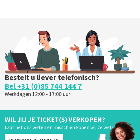
Bestelt u liever telefonisch?
Bel +31 (0)85 744 144 7
Werkdagen 12:00 - 17:00 uur
WIL JIJ JE TICKET(S) VERKOPEN?
Laat het ons weten en misschien kopen wij ze wel van je!