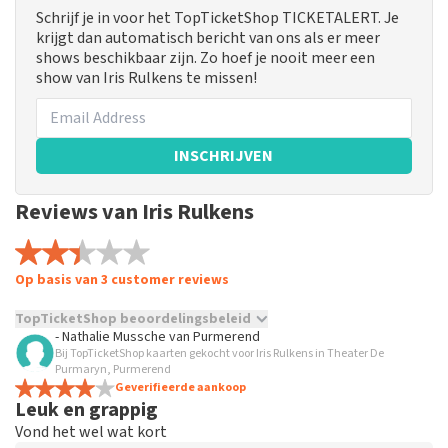
Schrijf je in voor het TopTicketShop TICKETALERT. Je
krijgt dan automatisch bericht van ons als er meer
shows beschikbaar zijn. Zo hoef je nooit meer een
show van Iris Rulkens te missen!
INSCHRIJVEN
Reviews van Iris Rulkens
Op basis van 3 customer reviews
TopTicketShop beoordelingsbeleid
- Nathalie Mussche
van
Purmerend
Bij TopTicketShop kaarten gekocht voor Iris Rulkens in Theater De
TopTicketShop verzamelt reviews van echte klanten. Het is
Purmaryn, Purmerend
niet mogelijk om een review achter te laten als je geen
Geverifieerde aankoop
tickets hebt aangeschaft bij TopTicketShop. Reviews met
Leuk en grappig
grof taalgebruik en/of onwaarheden worden niet geplaatst.
Vond het wel wat kort
Het kan enkele weken duren voordat een review wordt