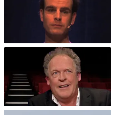
BEKIJKEN
Henry Van Loon
167+
reviews
BEKIJKEN
Bert Visscher