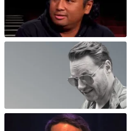
Daniel Arends
878+
reviews
BEKIJKEN
Fred Van Leer
195+
reviews