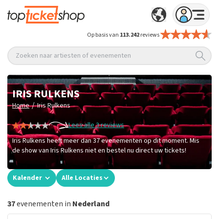
Op basis van
113.242
reviews
Zoeken naar artiesten of evenementen
IRIS RULKENS
/
Home
Iris Rulkens
Lees alle 3 reviews
Iris Rulkens heeft meer dan 37 evenementen op dit moment. Mis
de show van Iris Rulkens niet en bestel nu direct uw tickets!
Kalender
Alle Locaties
37
evenementen in
Nederland