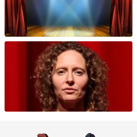
40 45 De Musical
362
laatste 30 minuten
BESTEL NU
Esther van der Voort
262
laatste 30 minuten