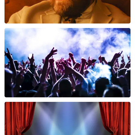
Teddy Swims
633
laatste 30 minuten
BESTEL NU
Megadeth
385
laatste 30 minuten
BESTEL NU