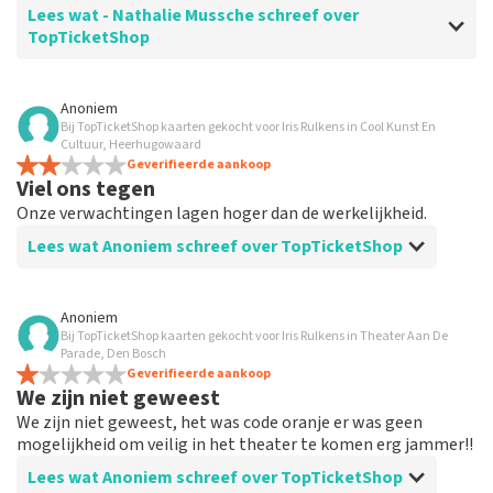
geplaatst.
Lees wat - Nathalie Mussche schreef over
TopTicketShop
Beoordeling van - Nathalie Mussche over
TopTicketShop
Anoniem
Bij TopTicketShop kaarten gekocht voor Iris Rulkens in Cool Kunst En
Prima
Cultuur, Heerhugowaard
Geverifieerde aankoop
Viel ons tegen
Onze verwachtingen lagen hoger dan de werkelijkheid.
Lees wat Anoniem schreef over TopTicketShop
Beoordeling van Anoniem over
TopTicketShop
Anoniem
Bij TopTicketShop kaarten gekocht voor Iris Rulkens in Theater Aan De
Prima
Parade, Den Bosch
Geverifieerde aankoop
We zijn niet geweest
We zijn niet geweest, het was code oranje er was geen
mogelijkheid om veilig in het theater te komen erg jammer!!
Lees wat Anoniem schreef over TopTicketShop