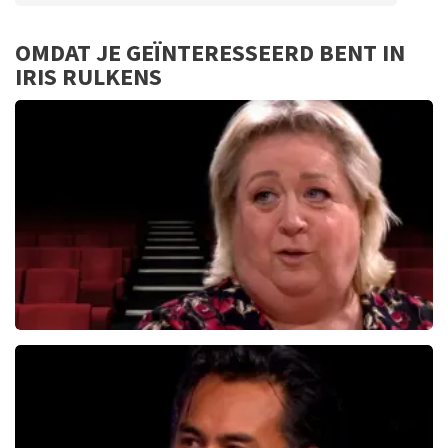
Beoordeling van Anoniem over
TopTicketShop
OMDAT JE GEÏNTERESSEERD BENT IN
IRIS RULKENS
Slecht
Christel De Laat
1154+
reviews
BEKIJKEN