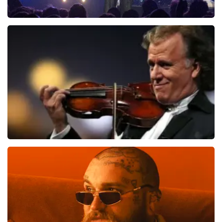
Blof
943
laatste 30 minuten
BESTEL NU
Andre Rieu
774
laatste 30 minuten
BESTEL NU