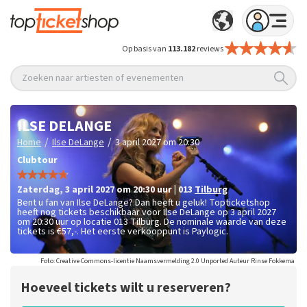
Op basis van
113.182
reviews
Zoeken naar artiesten of evenementen
ILSE DELANGE
/
/
Home
Ilse DeLange
3 april 2027 om 20:30
Clubtour
zaterdag
,
3 april 2027 om 20:30
uur
|
013
Tilburg
Bent u fan van Ilse DeLange? Dan heeft u geluk! Topticketshop
heeft nog tickets beschikbaar voor Ilse DeLange op 3 april 2027
om 20:30 uur op locatie 013 Tilburg. De nominale waarde van deze
tickets is
€57,-
. Het eerste verkooppunt is Paylogic.
Foto: Creative Commons-licentie Naamsvermelding 2.0 Unported Auteur Rinse Fokkema
Hoeveel tickets wilt u reserveren?