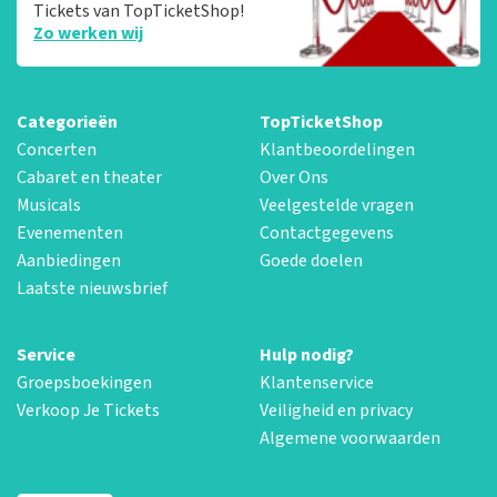
Tickets van TopTicketShop!
Zo werken wij
Categorieën
TopTicketShop
Concerten
Klantbeoordelingen
Cabaret en theater
Over Ons
Musicals
Veelgestelde vragen
Evenementen
Contactgegevens
Aanbiedingen
Goede doelen
Laatste nieuwsbrief
Service
Hulp nodig?
Groepsboekingen
Klantenservice
Verkoop Je Tickets
Veiligheid en privacy
Algemene voorwaarden