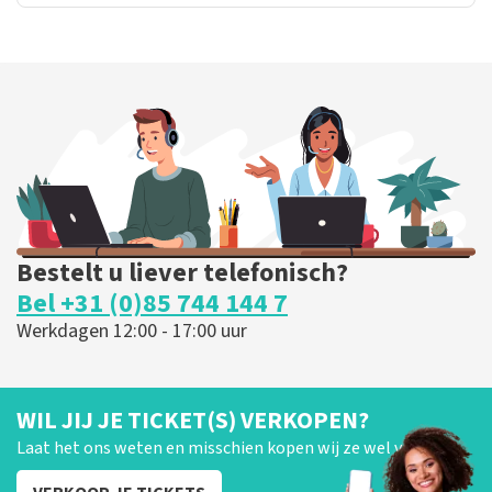
Bestelt u liever telefonisch?
Bel +31 (0)85 744 144 7
Werkdagen 12:00 - 17:00 uur
WIL JIJ JE TICKET(S) VERKOPEN?
Laat het ons weten en misschien kopen wij ze wel van je!