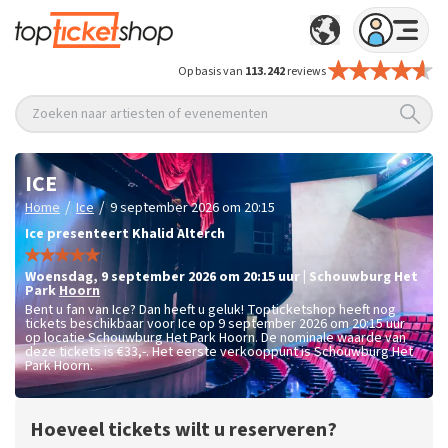
Op basis van
113.242
reviews
Zoeken naar artiesten of evenementen
ICE
/
/
Home
Ice
9 september 2026 om 20:15
Ice presenteert Khalid Alterch
woensdag
,
9 september 2026 om 20:15
uur
|
Schouwburg Het
Park
Hoorn
Bent u fan van Ice? Dan heeft u geluk! Topticketshop heeft nog
tickets beschikbaar voor Ice op 9 september 2026 om 20:15 uur
op locatie Schouwburg Het Park Hoorn. De nominale waarde van
deze tickets is
€33,-
. Het eerste verkooppunt is Schouwburg Het
Park Hoorn.
Hoeveel tickets wilt u reserveren?