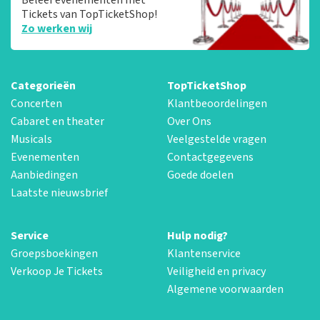
Tickets van TopTicketShop!
Zo werken wij
Categorieën
TopTicketShop
Concerten
Klantbeoordelingen
Cabaret en theater
Over Ons
Musicals
Veelgestelde vragen
Evenementen
Contactgegevens
Aanbiedingen
Goede doelen
Laatste nieuwsbrief
Service
Hulp nodig?
Groepsboekingen
Klantenservice
Verkoop Je Tickets
Veiligheid en privacy
Algemene voorwaarden