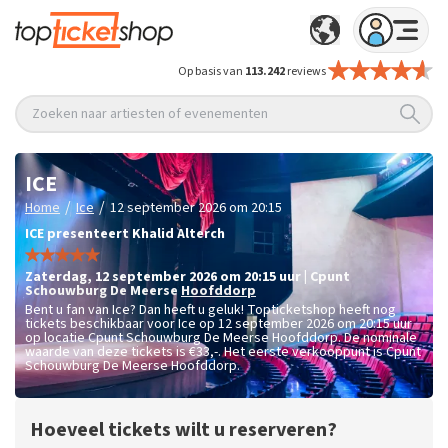
Op basis van
113.242
reviews
Zoeken naar artiesten of evenementen
ICE
/
/
Home
Ice
12 september 2026 om 20:15
ICE presenteert Khalid Alterch
zaterdag
,
12 september 2026 om 20:15
uur
|
Cpunt
Schouwburg De Meerse
Hoofddorp
Bent u fan van Ice? Dan heeft u geluk! Topticketshop heeft nog
tickets beschikbaar voor Ice op 12 september 2026 om 20:15 uur
op locatie Cpunt Schouwburg De Meerse Hoofddorp. De nominale
waarde van deze tickets is
€33,-
. Het eerste verkooppunt is Cpunt
Schouwburg De Meerse Hoofddorp.
Hoeveel tickets wilt u reserveren?