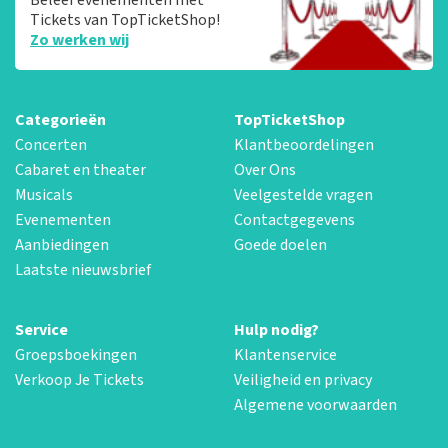
Tickets van TopTicketShop!
Zo werken wij
Categorieën
TopTicketShop
Concerten
Klantbeoordelingen
Cabaret en theater
Over Ons
Musicals
Veelgestelde vragen
Evenementen
Contactgegevens
Aanbiedingen
Goede doelen
Laatste nieuwsbrief
Service
Hulp nodig?
Groepsboekingen
Klantenservice
Verkoop Je Tickets
Veiligheid en privacy
Algemene voorwaarden