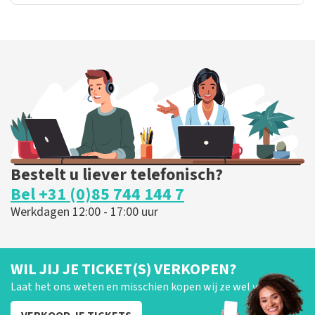
Bestelt u liever telefonisch?
Bel +31 (0)85 744 144 7
Werkdagen 12:00 - 17:00 uur
WIL JIJ JE TICKET(S) VERKOPEN?
Laat het ons weten en misschien kopen wij ze wel van je!