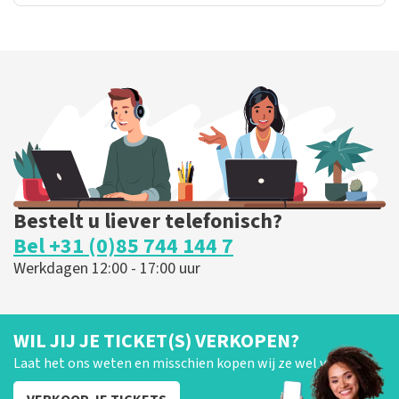
Bestelt u liever telefonisch?
Bel +31 (0)85 744 144 7
Werkdagen 12:00 - 17:00 uur
WIL JIJ JE TICKET(S) VERKOPEN?
Laat het ons weten en misschien kopen wij ze wel van je!