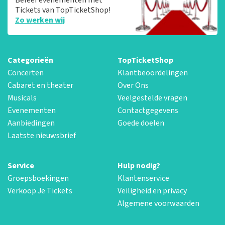
Tickets van TopTicketShop!
Zo werken wij
Categorieën
TopTicketShop
Concerten
Klantbeoordelingen
Cabaret en theater
Over Ons
Musicals
Veelgestelde vragen
Evenementen
Contactgegevens
Aanbiedingen
Goede doelen
Laatste nieuwsbrief
Service
Hulp nodig?
Groepsboekingen
Klantenservice
Verkoop Je Tickets
Veiligheid en privacy
Algemene voorwaarden