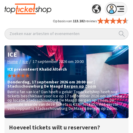
Op basis van
113.182
reviews
Zoeken naar artiesten of evenementen
ICE
/
/
Home
Ice
17 september 2026 om 20:00
ICE presenteert Khalid Alterch
donderdag
,
17 september 2026 om 20:00
uur
|
Stadsschouwburg De Maagd
Bergen op Zoom
Bent u fan van Ice? Dan heeft u geluk! Topticketshop heeft nog
tickets beschikbaar voor Ice op 17 september 2026 om 20:00 uur
op locatie Stadsschouwburg De Maagd Bergen op Zoom. De
nominale waarde van deze tickets is
€33,- tot €35,-
. Het eerste
verkooppunt is Stadsschouwburg De Maagd Bergen op Zoom.
Hoeveel tickets wilt u reserveren?