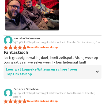
geplaatst.
Alle afbeeldingen van klanten
Lonneke Willemsen
bekijken
Bij TopTicketShop kaarten gekocht voor Ice in Theater De Lievekamp, Oss
Geverifieerde aankoop
Fantastisch
Ice is grappig in wat hij doet, heeft zelfspot . Als hij weer op
tour gaat gaan we zeker weer. Ik ben helemaal fan!!
Lees wat Lonneke Willemsen schreef over
TopTicketShop
Beoordeling van Lonneke Willemsen over
TopTicketShop
Rebecca Schobbe
Bij TopTicketShop kaarten gekocht voor Ice in Toon Hermans Theater,
Goed
Sittard
Op tijd de tickets ontvangen
Geverifieerde aankoop