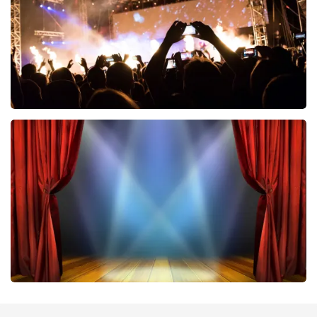
BESTEL NU
Don Omar
402
laatste 30 minuten
BESTEL NU
40 45 De Musical