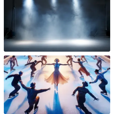
876+
reviews
BEKIJKEN
Kor Hoebe
59
reviews
BEKIJKEN