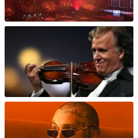
Vrienden Van Amstel Live
1613
laatste 30 minuten
BESTEL NU
Andre Rieu
1087
laatste 30 minuten
BESTEL NU