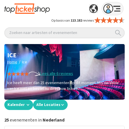
Op basis van
113.182
reviews
Zoeken naar artiesten of evenementen
ICE
/
Home
Ice
Lees alle 6 reviews
Ice heeft meer dan 25 evenementen op dit moment. Mis de show
van Ice niet en bestel nu direct uw tickets!
Kalender
Alle Locaties
25
evenementen in
Nederland