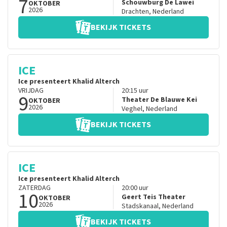
7
Schouwburg De Lawei
OKTOBER
2026
Drachten
,
Nederland
BEKIJK TICKETS
ICE
Ice presenteert Khalid Alterch
VRIJDAG
20:15
uur
9
Theater De Blauwe Kei
OKTOBER
2026
Veghel
,
Nederland
BEKIJK TICKETS
ICE
Ice presenteert Khalid Alterch
ZATERDAG
20:00
uur
10
Geert Teis Theater
OKTOBER
2026
Stadskanaal
,
Nederland
BEKIJK TICKETS