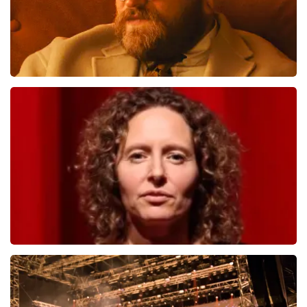
Teddy Swims
749
laatste 30 minuten
BESTEL NU
Esther van der Voort
497
laatste 30 minuten