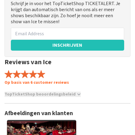
Schrijf je in voor het TopTicketShop TICKETALERT. Je
krijgt dan automatisch bericht van ons als er meer
shows beschikbaar zijn. Zo hoef je nooit meer een
show van Ice te missen!
INSCHRIJVEN
Reviews van Ice
Op basis van 6 customer reviews
TopTicketShop beoordelingsbeleid
TopTicketShop verzamelt reviews van echte klanten. Het is
niet mogelijk om een review achter te laten als je geen
Afbeeldingen van klanten
tickets hebt aangeschaft bij TopTicketShop. Reviews met
grof taalgebruik en/of onwaarheden worden niet geplaatst.
Het kan enkele weken duren voordat een review wordt