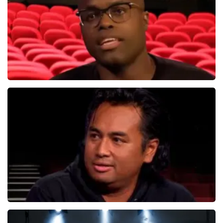
BEKIJKEN
Jandino Asporaat
499+
reviews
BEKIJKEN
Daniel Arends