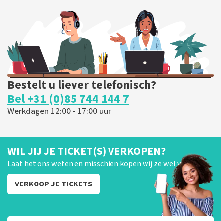
301
laatste 30 minuten
BESTEL NU
Bestelt u liever telefonisch?
Bel +31 (0)85 744 144 7
Werkdagen 12:00 - 17:00 uur
WIL JIJ JE TICKET(S) VERKOPEN?
Laat het ons weten en misschien kopen wij ze wel van je!
VERKOOP JE TICKETS