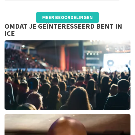
Beoordeling van Anoniem over
TopTicketShop
MEER BEOORDELINGEN
Goed
OMDAT JE GEÏNTERESSEERD BENT IN
ICE
Jawad Es Soufi
15
reviews