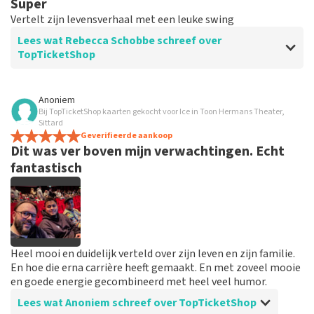
Super
Vertelt zijn levensverhaal met een leuke swing
Lees wat Rebecca Schobbe schreef over
TopTicketShop
Beoordeling van Rebecca Schobbe over
TopTicketShop
Anoniem
Bij TopTicketShop kaarten gekocht voor Ice in Toon Hermans Theater,
Goed
Sittard
Perfect
Geverifieerde aankoop
Dit was ver boven mijn verwachtingen. Echt
fantastisch
Heel mooi en duidelijk verteld over zijn leven en zijn familie.
En hoe die erna carrière heeft gemaakt. En met zoveel mooie
en goede energie gecombineerd met heel veel humor.
Lees wat Anoniem schreef over TopTicketShop