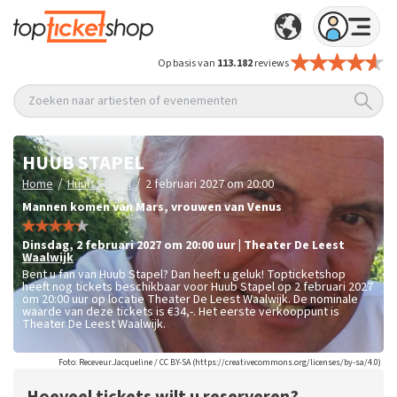
Op basis van
113.182
reviews
Zoeken naar artiesten of evenementen
HUUB STAPEL
/
/
Home
Huub Stapel
2 februari 2027 om 20:00
Mannen komen van Mars, vrouwen van Venus
dinsdag
,
2 februari 2027 om 20:00
uur
|
Theater De Leest
Waalwijk
Bent u fan van Huub Stapel? Dan heeft u geluk! Topticketshop
heeft nog tickets beschikbaar voor Huub Stapel op 2 februari 2027
om 20:00 uur op locatie Theater De Leest Waalwijk. De nominale
waarde van deze tickets is
€34,-
. Het eerste verkooppunt is
Theater De Leest Waalwijk.
Foto: Receveur.Jacqueline / CC BY-SA (https://creativecommons.org/licenses/by-sa/4.0)