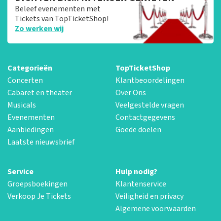
Beleef evenementen met
Tickets van TopTicketShop!
Zo werken wij
Categorieën
TopTicketShop
Concerten
Klantbeoordelingen
Cabaret en theater
Over Ons
Musicals
Veelgestelde vragen
Evenementen
Contactgegevens
Aanbiedingen
Goede doelen
Laatste nieuwsbrief
Service
Hulp nodig?
Groepsboekingen
Klantenservice
Verkoop Je Tickets
Veiligheid en privacy
Algemene voorwaarden