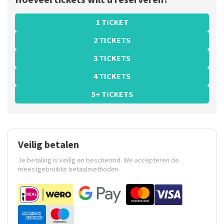
Hoeveel tickets wilt u reserveren?
1 TICKET
2 TICKETS
3 TICKETS
4 TICKETS
5+ TICKETS
Veilig betalen
Je betaling is veilig en beschermd. We accepteren de
meestgebruikte betaalmethoden.