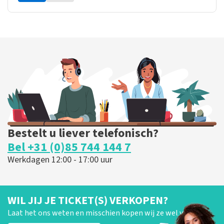
Bestelt u liever telefonisch?
Bel +31 (0)85 744 144 7
Werkdagen 12:00 - 17:00 uur
WIL JIJ JE TICKET(S) VERKOPEN?
Laat het ons weten en misschien kopen wij ze wel van je!