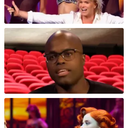
Hans Klok
314+
reviews
BEKIJKEN
Jandino Asporaat
499+
reviews
BEKIJKEN