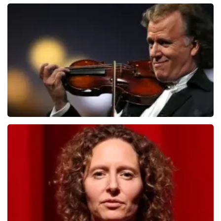
Teddy Swims
406
laatste 30 minuten
BESTEL NU
Andre Rieu
392
laatste 30 minuten
BESTEL NU