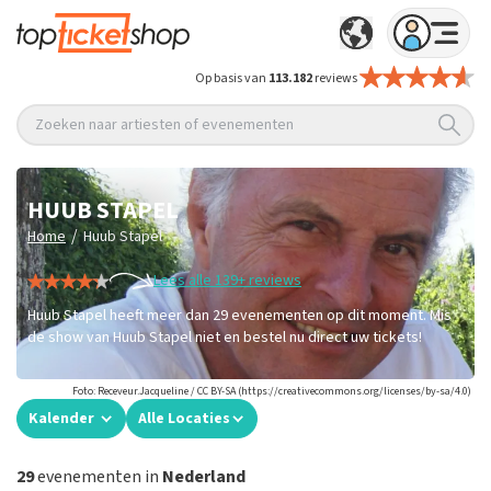
Op basis van
113.182
reviews
Zoeken naar artiesten of evenementen
HUUB STAPEL
/
Home
Huub Stapel
Lees alle 139+ reviews
Huub Stapel heeft meer dan 29 evenementen op dit moment. Mis
de show van Huub Stapel niet en bestel nu direct uw tickets!
Foto: Receveur.Jacqueline / CC BY-SA (https://creativecommons.org/licenses/by-sa/4.0)
Kalender
Alle Locaties
29
evenementen in
Nederland