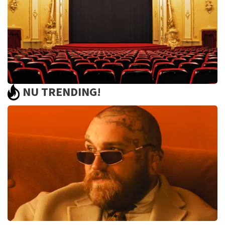
BEKIJKEN
NU TRENDING!
Saturday Night Fever
60
reviews
BEKIJKEN