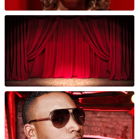
Esther van der Voort
281
laatste 30 minuten
BESTEL NU
Job Knoester
247
laatste 30 minuten
BESTEL NU