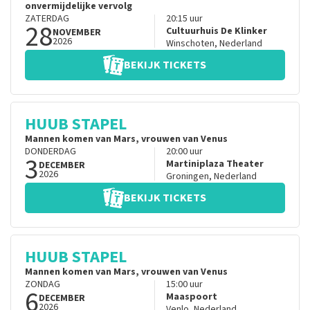
onvermijdelijke vervolg
ZATERDAG
20:15
uur
28
Cultuurhuis De Klinker
NOVEMBER
2026
Winschoten
,
Nederland
BEKIJK TICKETS
HUUB STAPEL
Mannen komen van Mars, vrouwen van Venus
DONDERDAG
20:00
uur
3
Martiniplaza Theater
DECEMBER
2026
Groningen
,
Nederland
BEKIJK TICKETS
HUUB STAPEL
Mannen komen van Mars, vrouwen van Venus
ZONDAG
15:00
uur
6
Maaspoort
DECEMBER
2026
Venlo
,
Nederland