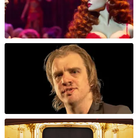
Pretty Woman
44
reviews
BEKIJKEN
Jan Jaap Van Der Wal
49
reviews