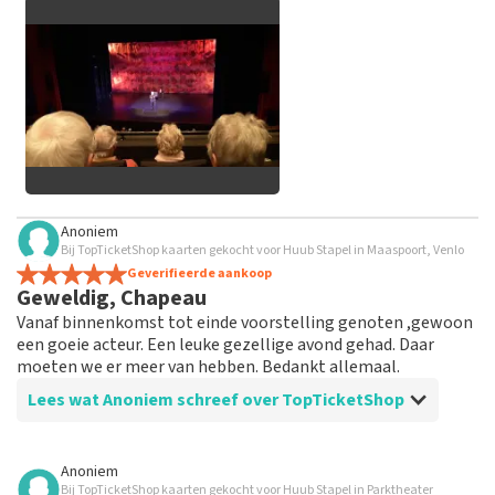
grof taalgebruik en/of onwaarheden worden niet geplaatst.
Het kan enkele weken duren voordat een review wordt
geplaatst.
Alle afbeeldingen van klanten
Anoniem
bekijken
Bij TopTicketShop kaarten gekocht voor Huub Stapel in Maaspoort, Venlo
Geverifieerde aankoop
Geweldig, Chapeau
Vanaf binnenkomst tot einde voorstelling genoten ,gewoon
een goeie acteur. Een leuke gezellige avond gehad. Daar
moeten we er meer van hebben. Bedankt allemaal.
Lees wat Anoniem schreef over TopTicketShop
Beoordeling van Anoniem over
TopTicketShop
Anoniem
Bij TopTicketShop kaarten gekocht voor Huub Stapel in Parktheater