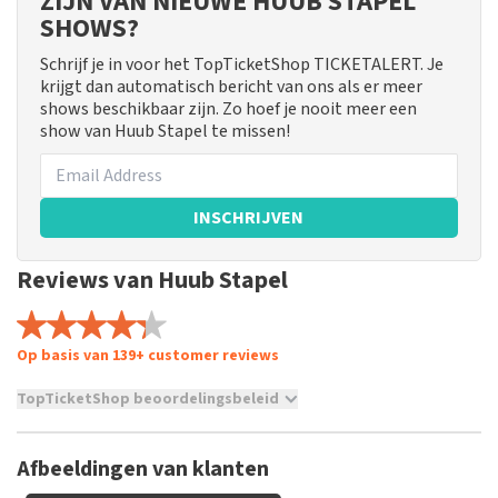
ZIJN VAN NIEUWE HUUB STAPEL
SHOWS?
Schrijf je in voor het TopTicketShop TICKETALERT. Je
krijgt dan automatisch bericht van ons als er meer
shows beschikbaar zijn. Zo hoef je nooit meer een
show van Huub Stapel te missen!
INSCHRIJVEN
Reviews van Huub Stapel
Op basis van 139+ customer reviews
TopTicketShop beoordelingsbeleid
TopTicketShop verzamelt reviews van echte klanten. Het is
niet mogelijk om een review achter te laten als je geen
Afbeeldingen van klanten
tickets hebt aangeschaft bij TopTicketShop. Reviews met