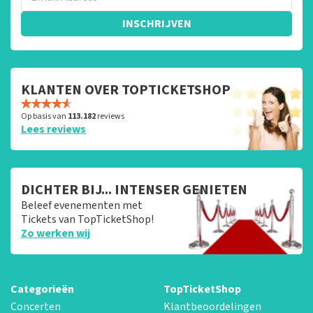
INSCHRIJVEN
KLANTEN OVER TOPTICKETSHOP
Op basis van
113.182
reviews
Lees reviews
DICHTER BIJ... INTENSER GENIETEN
Beleef evenementen met
Tickets van TopTicketShop!
Zo werken wij
Categorieën
TopTicketShop
Concerten
Klantbeoordelingen