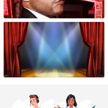
Don Omar
224
laatste 30 minuten
BESTEL NU
40 45 De Musical
202
laatste 30 minuten
BESTEL NU