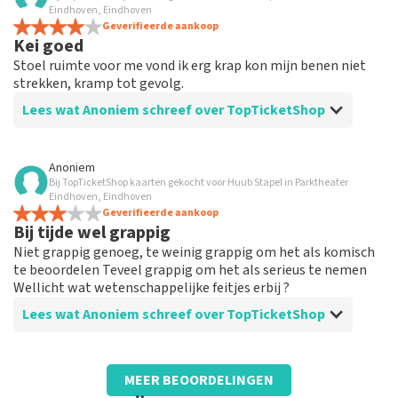
Top
Eindhoven, Eindhoven
Beetje verwarrend omdat er een andere achternaam
Geverifieerde aankoop
Kei goed
opstond. Heb ik toch nog moeten navragen bij jullie.
Stoel ruimte voor me vond ik erg krap kon mijn benen niet
strekken, kramp tot gevolg.
Lees wat Anoniem schreef over TopTicketShop
Beoordeling van Anoniem over
TopTicketShop
Anoniem
Bij TopTicketShop kaarten gekocht voor Huub Stapel in Parktheater
Oké
Eindhoven, Eindhoven
Allemaal goed gegaan parkeren is een keien voor een
Geverifieerde aankoop
Bij tijde wel grappig
Leek
Niet grappig genoeg, te weinig grappig om het als komisch
te beoordelen Teveel grappig om het als serieus te nemen
Wellicht wat wetenschappelijke feitjes erbij ?
Lees wat Anoniem schreef over TopTicketShop
Beoordeling van Anoniem over
TopTicketShop
MEER BEOORDELINGEN