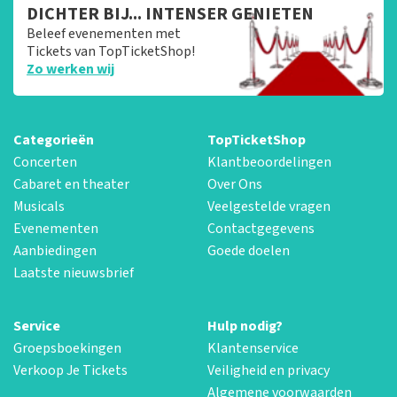
DICHTER BIJ... INTENSER GENIETEN
Beleef evenementen met
Tickets van TopTicketShop!
Zo werken wij
Categorieën
TopTicketShop
Concerten
Klantbeoordelingen
Cabaret en theater
Over Ons
Musicals
Veelgestelde vragen
Evenementen
Contactgegevens
Aanbiedingen
Goede doelen
Laatste nieuwsbrief
Service
Hulp nodig?
Groepsboekingen
Klantenservice
Verkoop Je Tickets
Veiligheid en privacy
Algemene voorwaarden