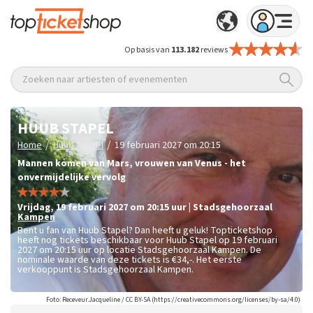
Op basis van
113.182
reviews
Zoeken naar artiesten of evenementen
HUUB STAPEL
/
/
Home
Huub Stapel
19 februari 2027 om 20:15
Mannen komen van Mars, vrouwen van Venus - het
onvermijdelijke vervolg
vrijdag
,
19 februari 2027 om 20:15
uur
|
Stadsgehoorzaal
Kampen
Bent u fan van Huub Stapel? Dan heeft u geluk! Topticketshop
heeft nog tickets beschikbaar voor Huub Stapel op 19 februari
2027 om 20:15 uur op locatie Stadsgehoorzaal Kampen. De
nominale waarde van deze tickets is
€34,-
. Het eerste
verkooppunt is Stadsgehoorzaal Kampen.
Foto: Receveur.Jacqueline / CC BY-SA (https://creativecommons.org/licenses/by-sa/4.0)