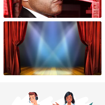
Don Omar
224
laatste 30 minuten
BESTEL NU
40 45 De Musical
202
laatste 30 minuten
BESTEL NU