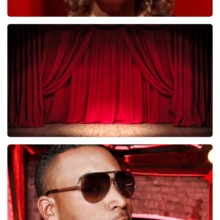
Esther van der Voort
281
laatste 30 minuten
BESTEL NU
Job Knoester
247
laatste 30 minuten
BESTEL NU