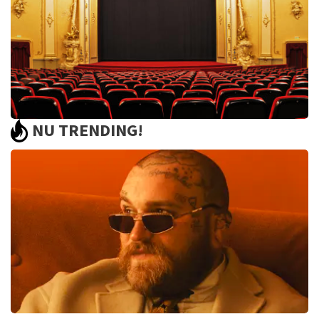
BEKIJKEN
NU TRENDING!
Saturday Night Fever
60
reviews
BEKIJKEN