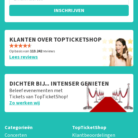
INSCHRIJVEN
KLANTEN OVER TOPTICKETSHOP
Op basis van
113.242
reviews
Lees reviews
DICHTER BIJ... INTENSER GENIETEN
Beleef evenementen met
Tickets van TopTicketShop!
Zo werken wij
Categorieën
TopTicketShop
Concerten
Klantbeoordelingen