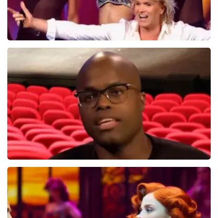
Hans Klok
314+
reviews
BEKIJKEN
Jandino Asporaat
499+
reviews
BEKIJKEN