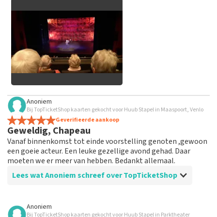
grof taalgebruik en/of onwaarheden worden niet geplaatst.
Het kan enkele weken duren voordat een review wordt
geplaatst.
Alle afbeeldingen van klanten
Anoniem
bekijken
Bij TopTicketShop kaarten gekocht voor Huub Stapel in Maaspoort, Venlo
Geverifieerde aankoop
Geweldig, Chapeau
Vanaf binnenkomst tot einde voorstelling genoten ,gewoon
een goeie acteur. Een leuke gezellige avond gehad. Daar
moeten we er meer van hebben. Bedankt allemaal.
Lees wat Anoniem schreef over TopTicketShop
Beoordeling van Anoniem over
TopTicketShop
Anoniem
Bij TopTicketShop kaarten gekocht voor Huub Stapel in Parktheater