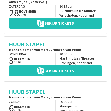
onvermijdelijke vervolg
ZATERDAG
20:15
uur
28
Cultuurhuis De Klinker
NOVEMBER
2026
Winschoten
,
Nederland
BEKIJK TICKETS
HUUB STAPEL
Mannen komen van Mars, vrouwen van Venus
DONDERDAG
20:00
uur
3
Martiniplaza Theater
DECEMBER
2026
Groningen
,
Nederland
BEKIJK TICKETS
HUUB STAPEL
Mannen komen van Mars, vrouwen van Venus
ZONDAG
15:00
uur
6
Maaspoort
DECEMBER
2026
Venlo
,
Nederland