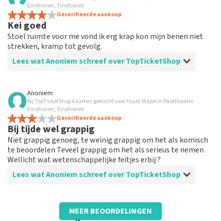
Top
Eindhoven, Eindhoven
Beetje verwarrend omdat er een andere achternaam
Geverifieerde aankoop
Kei goed
opstond. Heb ik toch nog moeten navragen bij jullie.
Stoel ruimte voor me vond ik erg krap kon mijn benen niet
strekken, kramp tot gevolg.
Lees wat Anoniem schreef over TopTicketShop
Beoordeling van Anoniem over
TopTicketShop
Anoniem
Bij TopTicketShop kaarten gekocht voor Huub Stapel in Parktheater
Oké
Eindhoven, Eindhoven
Allemaal goed gegaan parkeren is een keien voor een
Geverifieerde aankoop
Bij tijde wel grappig
Leek
Niet grappig genoeg, te weinig grappig om het als komisch
te beoordelen Teveel grappig om het als serieus te nemen
Wellicht wat wetenschappelijke feitjes erbij ?
Lees wat Anoniem schreef over TopTicketShop
Beoordeling van Anoniem over
TopTicketShop
MEER BEOORDELINGEN