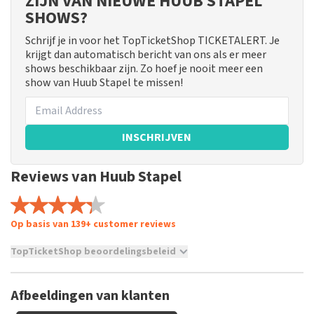
ZIJN VAN NIEUWE HUUB STAPEL
SHOWS?
Schrijf je in voor het TopTicketShop TICKETALERT. Je
krijgt dan automatisch bericht van ons als er meer
shows beschikbaar zijn. Zo hoef je nooit meer een
show van Huub Stapel te missen!
INSCHRIJVEN
Reviews van Huub Stapel
Op basis van 139+ customer reviews
TopTicketShop beoordelingsbeleid
TopTicketShop verzamelt reviews van echte klanten. Het is
niet mogelijk om een review achter te laten als je geen
Afbeeldingen van klanten
tickets hebt aangeschaft bij TopTicketShop. Reviews met