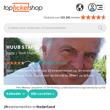
Op basis van
113.242
reviews
Zoeken naar artiesten of evenementen
HUUB STAPEL
/
Home
Huub Stapel
Lees alle 139+ reviews
Huub Stapel heeft meer dan 29 evenementen op dit moment. Mis
de show van Huub Stapel niet en bestel nu direct uw tickets!
Foto: Receveur.Jacqueline / CC BY-SA (https://creativecommons.org/licenses/by-sa/4.0)
Kalender
Alle Locaties
29
evenementen in
Nederland