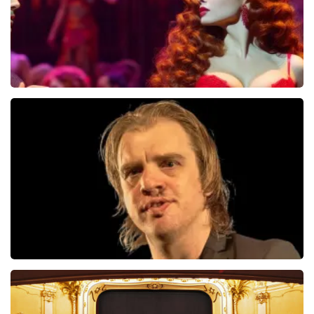
Pretty Woman
44
reviews
BEKIJKEN
Jan Jaap Van Der Wal
49
reviews