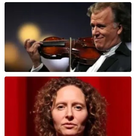
Teddy Swims
406
laatste 30 minuten
BESTEL NU
Andre Rieu
392
laatste 30 minuten
BESTEL NU