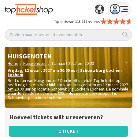
Op basis van
113.182
reviews
Zoeken naar artiesten of evenementen
HUISGENOTEN
/
/
Home
Huisgenoten
12 maart 2027 om 20:00
vrijdag
,
12 maart 2027 om 20:00
uur
|
Schouwburg Lochem
Lochem
Bent u fan van Huisgenoten? Dan heeft u geluk! Topticketshop
heeft nog tickets beschikbaar voor Huisgenoten op 12 maart 2027
om 20:00 uur op locatie Schouwburg Lochem Lochem. De nominale
waarde van deze tickets is
€39,-
. Het eerste verkooppunt is
Schouwburg Lochem Lochem.
Hoeveel tickets wilt u reserveren?
1 TICKET