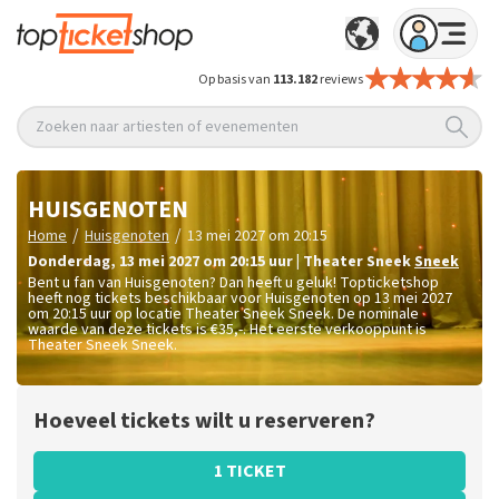
Op basis van
113.182
reviews
Zoeken naar artiesten of evenementen
HUISGENOTEN
/
/
Home
Huisgenoten
13 mei 2027 om 20:15
donderdag
,
13 mei 2027 om 20:15
uur
|
Theater Sneek
Sneek
Bent u fan van Huisgenoten? Dan heeft u geluk! Topticketshop
heeft nog tickets beschikbaar voor Huisgenoten op 13 mei 2027
om 20:15 uur op locatie Theater Sneek Sneek. De nominale
waarde van deze tickets is
€35,-
. Het eerste verkooppunt is
Theater Sneek Sneek.
Hoeveel tickets wilt u reserveren?
1 TICKET