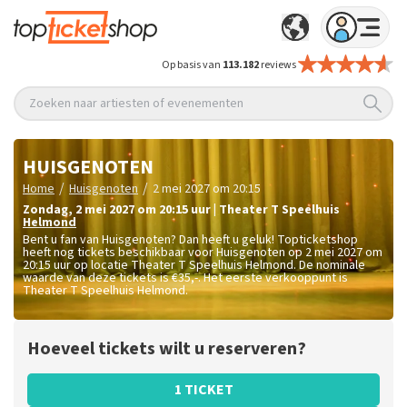
Op basis van
113.182
reviews
Zoeken naar artiesten of evenementen
HUISGENOTEN
/
/
Home
Huisgenoten
2 mei 2027 om 20:15
zondag
,
2 mei 2027 om 20:15
uur
|
Theater T Speelhuis
Helmond
Bent u fan van Huisgenoten? Dan heeft u geluk! Topticketshop
heeft nog tickets beschikbaar voor Huisgenoten op 2 mei 2027 om
20:15 uur op locatie Theater T Speelhuis Helmond. De nominale
waarde van deze tickets is
€35,-
. Het eerste verkooppunt is
Theater T Speelhuis Helmond.
Hoeveel tickets wilt u reserveren?
1 TICKET