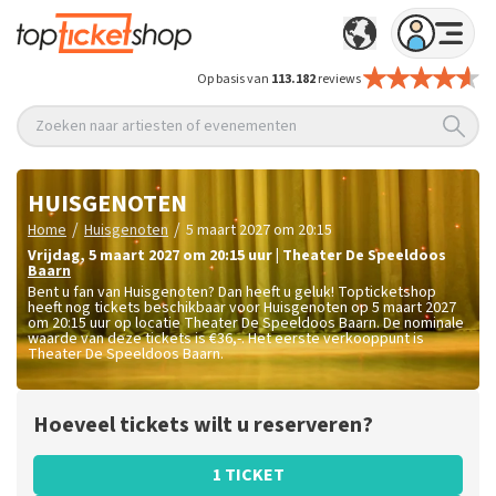
Op basis van
113.182
reviews
Zoeken naar artiesten of evenementen
HUISGENOTEN
/
/
Home
Huisgenoten
5 maart 2027 om 20:15
vrijdag
,
5 maart 2027 om 20:15
uur
|
Theater De Speeldoos
Baarn
Bent u fan van Huisgenoten? Dan heeft u geluk! Topticketshop
heeft nog tickets beschikbaar voor Huisgenoten op 5 maart 2027
om 20:15 uur op locatie Theater De Speeldoos Baarn. De nominale
waarde van deze tickets is
€36,-
. Het eerste verkooppunt is
Theater De Speeldoos Baarn.
Hoeveel tickets wilt u reserveren?
1 TICKET