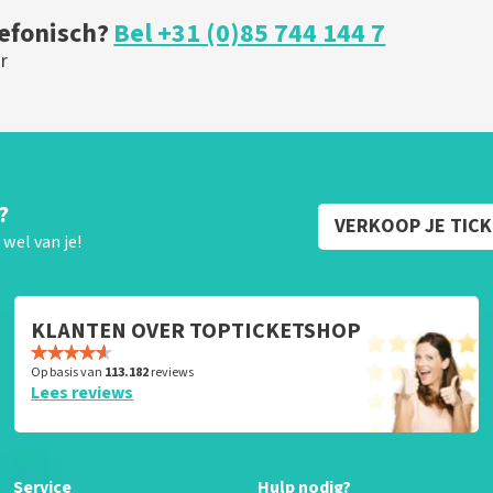
lefonisch?
Bel +31 (0)85 744 144 7
r
?
VERKOOP JE TIC
wel van je!
KLANTEN OVER TOPTICKETSHOP
Op basis van
113.182
reviews
Lees reviews
Service
Hulp nodig?