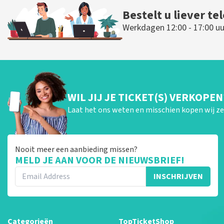
Bestelt u liever te
Werkdagen 12:00 - 17:00 uu
WIL JIJ JE TICKET(S) VERKOPEN
Laat het ons weten en misschien kopen wij ze 
Nooit meer een aanbieding missen?
MELD JE AAN VOOR DE NIEUWSBRIEF!
INSCHRIJVEN
Categorieën
TopTicketShop