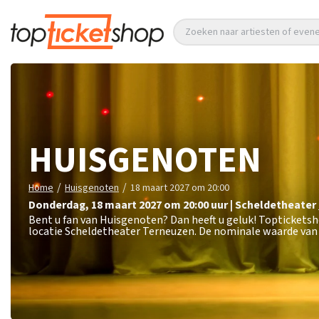
Zoeken naar artiesten of eve
HUISGENOTEN
/
/
Home
Huisgenoten
18 maart 2027 om 20:00
donderdag
,
18 maart 2027 om 20:00
uur
|
Scheldetheater
Bent u fan van Huisgenoten? Dan heeft u geluk! Toptickets
locatie Scheldetheater Terneuzen. De nominale waarde van 