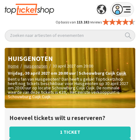
Op basis van
113.182
reviews
Zoeken naar artiesten of evenementen
HUISGENOTEN
/
/
Home
Huisgenoten
30 april 2027 om 20:00
vrijdag
,
30 april 2027 om 20:00
uur
|
Schouwburg Cuijk
Cuijk
Bent u fan van Huisgenoten? Dan heeft u geluk! Topticketshop
heeft nog tickets beschikbaar voor Huisgenoten op 30 april 2027
om 20:00 uur op locatie Schouwburg Cuijk Cuijk. De nominale
waarde van deze tickets is
€39,-
. Het eerste verkooppunt is
Schouwburg Cuijk Cuijk.
Hoeveel tickets wilt u reserveren?
1 TICKET