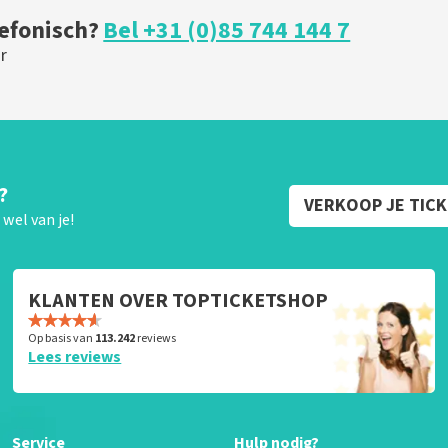
lefonisch?
Bel +31 (0)85 744 144 7
r
?
VERKOOP JE TIC
wel van je!
KLANTEN OVER TOPTICKETSHOP
Op basis van
113.242
reviews
Lees reviews
Service
Hulp nodig?