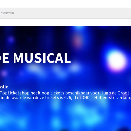
nementen
E MUSICAL
olle
 Topticketshop heeft nog tickets beschikbaar voor Hugo de Groot d
inale waarde van deze tickets is
€26,- tot €40,-
. Het eerste verko