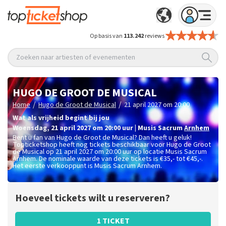
Op basis van
113.242
reviews
Zoeken naar artiesten of evenementen
HUGO DE GROOT DE MUSICAL
/
/
Home
Hugo de Groot de Musical
21 april 2027 om 20:00
Wat als vrijheid begint bij jou
woensdag
,
21 april 2027 om 20:00
uur
|
Musis Sacrum
Arnhem
Bent u fan van Hugo de Groot de Musical? Dan heeft u geluk!
Topticketshop heeft nog tickets beschikbaar voor Hugo de Groot
de Musical op 21 april 2027 om 20:00 uur op locatie Musis Sacrum
Arnhem. De nominale waarde van deze tickets is
€35,- tot €45,-
.
Het eerste verkooppunt is Musis Sacrum Arnhem.
Hoeveel tickets wilt u reserveren?
1 TICKET