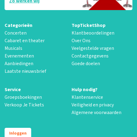
Zo werken wij
Categorieën
TopTicketShop
Concerten
Klantbeoordelingen
Cabaret en theater
Over Ons
Musicals
Veelgestelde vragen
Evenementen
Contactgegevens
Aanbiedingen
Goede doelen
Laatste nieuwsbrief
Service
Hulp nodig?
Groepsboekingen
Klantenservice
Verkoop Je Tickets
Veiligheid en privacy
Algemene voorwaarden
Inloggen