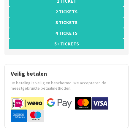
1 TICKET
2 TICKETS
3 TICKETS
4 TICKETS
5+ TICKETS
Veilig betalen
Je betaling is veilig en beschermd. We accepteren de
meestgebruikte betaalmethoden.