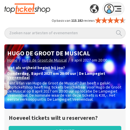
Op basis van
113.182
reviews
Zoeken naar artiesten of evenementen
HUGO DE GROOT DE MUSICAL
/
/
Home
Hugo de Groot de Musical
8 april 2027 om 20:00
Wat als vrijheid begint bij jou?
donderdag
,
8 april 2027 om 20:00
uur
|
De Lampegiet
Veenendaal
Bent u fan van Hugo de Groot de Musical? Dan heeft u geluk!
Topticketshop heeft nog tickets beschikbaar voor Hugo de Groot
de Musical op 8 april 2027 om 20:00 uur op locatie De Lampegiet
Veenendaal. De nominale waarde van deze tickets is
€38,-
. Het
eerste verkooppunt is De Lampegiet Veenendaal.
Hoeveel tickets wilt u reserveren?