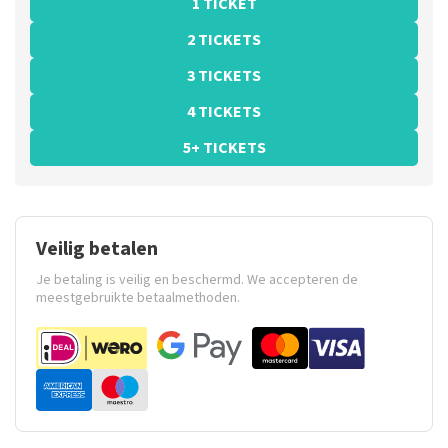
1 TICKET
2 TICKETS
3 TICKETS
4 TICKETS
5+ TICKETS
Veilig betalen
Je betaling is veilig en beschermd. We accepteren de
meestgebruikte betaalmethoden.