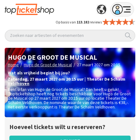
Op basis van
113.182
reviews
Zoeken naar artiesten of evenementen
HUGO DE GROOT DE MUSICAL
/
/
Home
Hugo de Groot de Musical
27 maart 2027 om 20:15
Wat als vrijheid begint bij jou?
zaterdag
,
27 maart 2027 om 20:15
uur
|
Theater De Schalm
Veldhoven
Bent u fan van Hugo de Groot de Musical? Dan heeft u geluk!
Topticketshop heeft nog tickets beschikbaar voor Hugo de Groot
de Musical op 27 maart 2027 om 20:15 uur op locatie Theater De
Schalm Veldhoven. De nominale waarde van deze tickets is
€38,-
.
Het eerste verkooppunt is Theater De Schalm Veldhoven.
Hoeveel tickets wilt u reserveren?