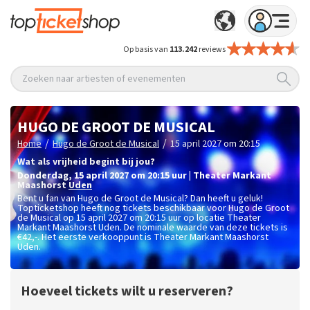
Op basis van
113.242
reviews
Zoeken naar artiesten of evenementen
HUGO DE GROOT DE MUSICAL
/
/
Home
Hugo de Groot de Musical
15 april 2027 om 20:15
Wat als vrijheid begint bij jou?
donderdag
,
15 april 2027 om 20:15
uur
|
Theater Markant
Maashorst
Uden
Bent u fan van Hugo de Groot de Musical? Dan heeft u geluk!
Topticketshop heeft nog tickets beschikbaar voor Hugo de Groot
de Musical op 15 april 2027 om 20:15 uur op locatie Theater
Markant Maashorst Uden. De nominale waarde van deze tickets is
€42,-
. Het eerste verkooppunt is Theater Markant Maashorst
Uden.
Hoeveel tickets wilt u reserveren?