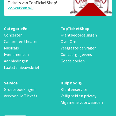
Tickets van TopTicketShop!
Zo werken wij
Categorieën
TopTicketShop
Concerten
Klantbeoordelingen
Cabaret en theater
Over Ons
Musicals
Veelgestelde vragen
Evenementen
Contactgegevens
Aanbiedingen
Goede doelen
Laatste nieuwsbrief
Service
Hulp nodig?
Groepsboekingen
Klantenservice
Verkoop Je Tickets
Veiligheid en privacy
Algemene voorwaarden