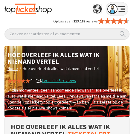
Op basis van
113.182
reviews
Zoeken naar artiesten of evenementen
HOE OVERLEEF IK ALLES WAT IK
NIEMAND VERTEL
/
Home
Hoe overleef ik alles wat ik niemand vertel
Lees alle 3 reviews
Er zijn momenteel geen aankomende shows van Hoe overleef ik
alles wat ik niemand vertel. Lees 3 reviews van fans en meld je aan
voor de TopTicketShop TicketAlert — zo ben jij als eerste op de
hoogte als er nieuwe shows komen!
HOE OVERLEEF IK ALLES WAT IK