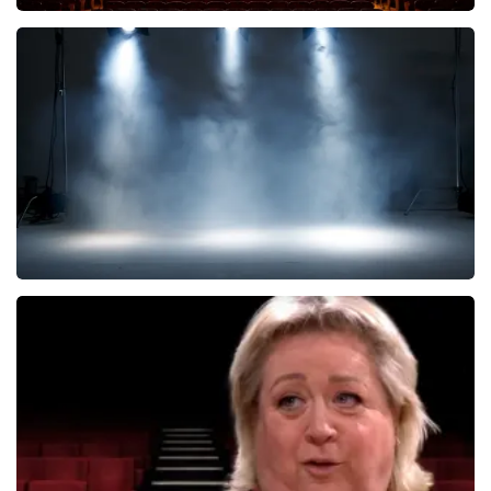
Malle Babbe
704+
reviews
BEKIJKEN
West Side Story
77
reviews
BEKIJKEN