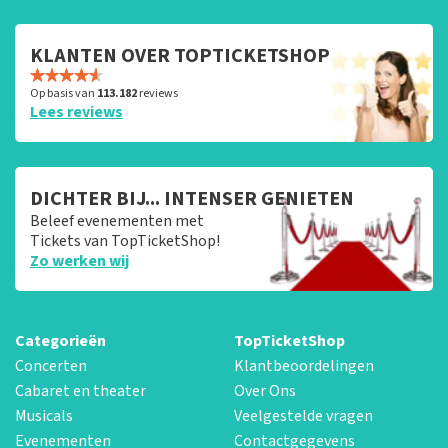
KLANTEN OVER TOPTICKETSHOP
Op basis van
113.182
reviews
Lees reviews
DICHTER BIJ... INTENSER GENIETEN
Beleef evenementen met
Tickets van TopTicketShop!
Zo werken wij
Categorieën
TopTicketShop
Concerten
Klantbeoordelingen
Cabaret en theater
Over Ons
Musicals
Veelgestelde vragen
Evenementen
Contactgegevens