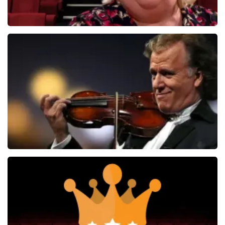
Christel De Laat
1153+
reviews
BEKIJKEN
Andre Rieu
5606+
reviews
BEKIJKEN