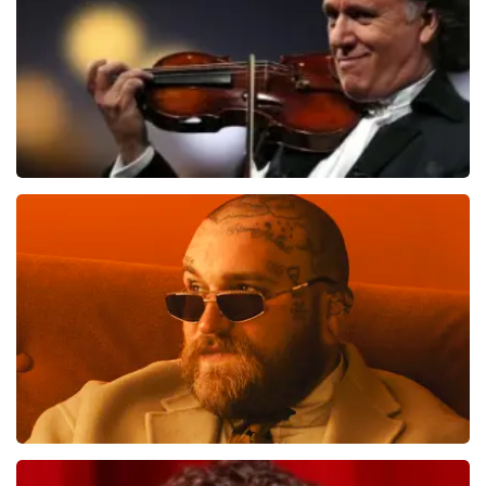
BESTEL NU
Andre Rieu
1276
laatste 30 minuten
BESTEL NU
Teddy Swims