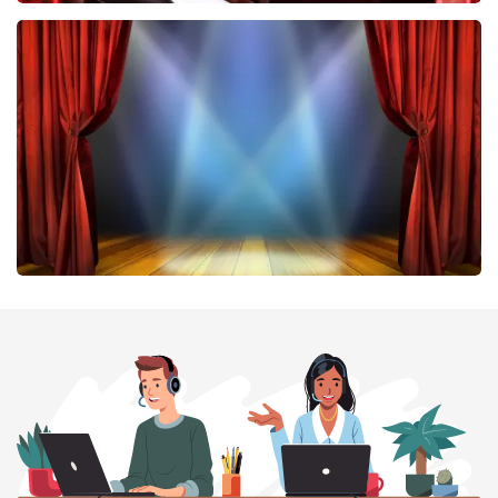
Don Omar
464
laatste 30 minuten
BESTEL NU
40 45 De Musical
424
laatste 30 minuten
BESTEL NU