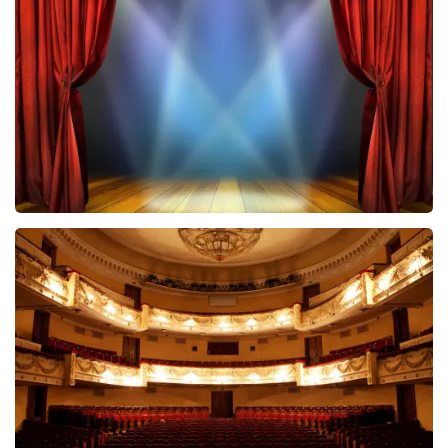
groeten, Joost Topticketshop
40 45 De Musical
2588+
reviews
BEKIJKEN