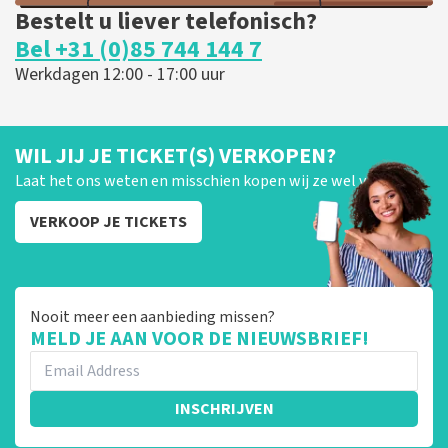
Bestelt u liever telefonisch?
Bel +31 (0)85 744 144 7
Werkdagen 12:00 - 17:00 uur
WIL JIJ JE TICKET(S) VERKOPEN?
Laat het ons weten en misschien kopen wij ze wel van je!
VERKOOP JE TICKETS
Nooit meer een aanbieding missen?
MELD JE AAN VOOR DE NIEUWSBRIEF!
INSCHRIJVEN