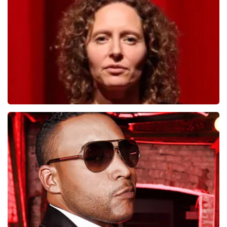
998
laatste 30 minuten
BESTEL NU
Esther van der Voort
690
laatste 30 minuten
BESTEL NU