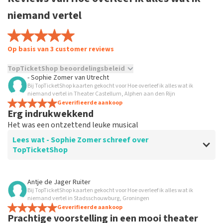
niemand vertel
Op basis van 3 customer reviews
TopTicketShop beoordelingsbeleid
- Sophie Zomer
van
Utrecht
Bij TopTicketShop kaarten gekocht voor Hoe overleef ik alles wat ik
TopTicketShop verzamelt reviews van echte klanten. Het is
niemand vertel in Theater Castellum, Alphen aan den Rijn
niet mogelijk om een review achter te laten als je geen
Geverifieerde aankoop
tickets hebt aangeschaft bij TopTicketShop. Reviews met
Erg indrukwekkend
grof taalgebruik en/of onwaarheden worden niet geplaatst.
Het was een ontzettend leuke musical
Het kan enkele weken duren voordat een review wordt
geplaatst.
Lees wat - Sophie Zomer schreef over
TopTicketShop
Beoordeling van - Sophie Zomer over
TopTicketShop
Antje de Jager Ruiter
Bij TopTicketShop kaarten gekocht voor Hoe overleef ik alles wat ik
Te duur
niemand vertel in Stadsschouwburg, Groningen
Geverifieerde aankoop
Prachtige voorstelling in een mooi theater
Reactie van TopTicketShop