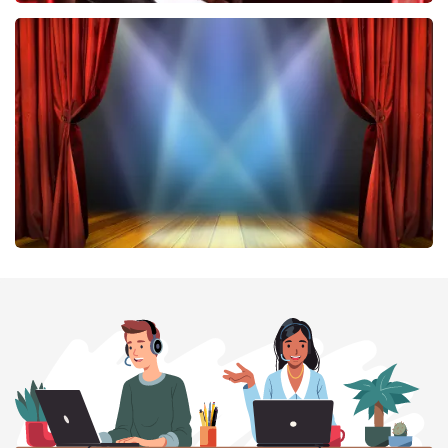
Don Omar
224
laatste 30 minuten
BESTEL NU
40 45 De Musical
202
laatste 30 minuten
BESTEL NU