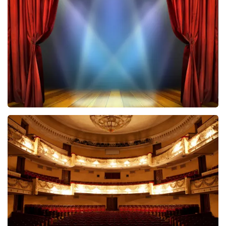
groeten, Joost Topticketshop
40 45 De Musical
2588+
reviews
BEKIJKEN