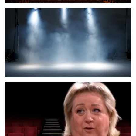
Malle Babbe
704+
reviews
BEKIJKEN
West Side Story
77
reviews
BEKIJKEN