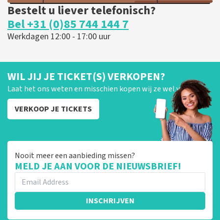
Bestelt u liever telefonisch?
Bel +31 (0)85 744 144 7
Werkdagen 12:00 - 17:00 uur
WIL JIJ JE TICKET(S) VERKOPEN?
Laat het ons weten en misschien kopen wij ze wel van je!
VERKOOP JE TICKETS
Nooit meer een aanbieding missen?
MELD JE AAN VOOR DE NIEUWSBRIEF!
INSCHRIJVEN