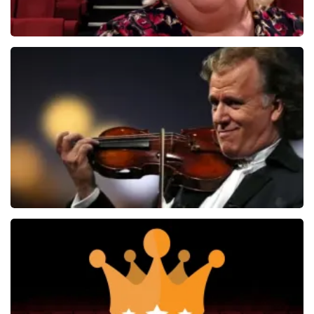
Christel De Laat
1153+
reviews
BEKIJKEN
Andre Rieu
5606+
reviews
BEKIJKEN