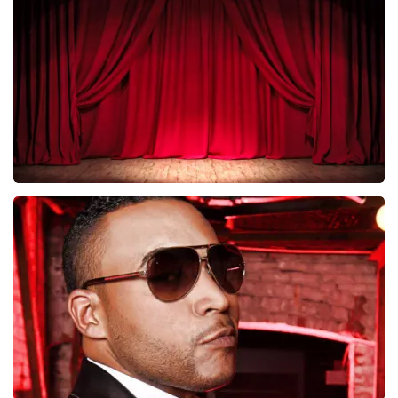
281
laatste 30 minuten
BESTEL NU
Job Knoester
247
laatste 30 minuten
BESTEL NU