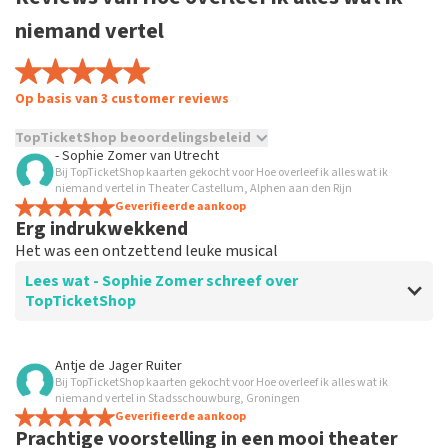
niemand vertel
Op basis van 3 customer reviews
TopTicketShop beoordelingsbeleid
- Sophie Zomer
van
Utrecht
Bij TopTicketShop kaarten gekocht voor Hoe overleef ik alles wat ik
TopTicketShop verzamelt reviews van echte klanten. Het is
niemand vertel in Theater Castellum, Alphen aan den Rijn
niet mogelijk om een review achter te laten als je geen
Geverifieerde aankoop
tickets hebt aangeschaft bij TopTicketShop. Reviews met
Erg indrukwekkend
grof taalgebruik en/of onwaarheden worden niet geplaatst.
Het was een ontzettend leuke musical
Het kan enkele weken duren voordat een review wordt
geplaatst.
Lees wat - Sophie Zomer schreef over
TopTicketShop
Beoordeling van - Sophie Zomer over
TopTicketShop
Antje de Jager Ruiter
Bij TopTicketShop kaarten gekocht voor Hoe overleef ik alles wat ik
Te duur
niemand vertel in Stadsschouwburg, Groningen
Geverifieerde aankoop
Prachtige voorstelling in een mooi theater
Reactie van TopTicketShop