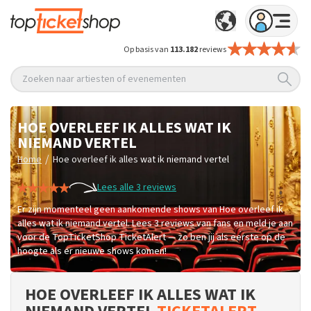
Op basis van
113.182
reviews
Zoeken naar artiesten of evenementen
HOE OVERLEEF IK ALLES WAT IK
NIEMAND VERTEL
/
Home
Hoe overleef ik alles wat ik niemand vertel
Lees alle 3 reviews
Er zijn momenteel geen aankomende shows van Hoe overleef ik
alles wat ik niemand vertel. Lees 3 reviews van fans en meld je aan
voor de TopTicketShop TicketAlert — zo ben jij als eerste op de
hoogte als er nieuwe shows komen!
HOE OVERLEEF IK ALLES WAT IK