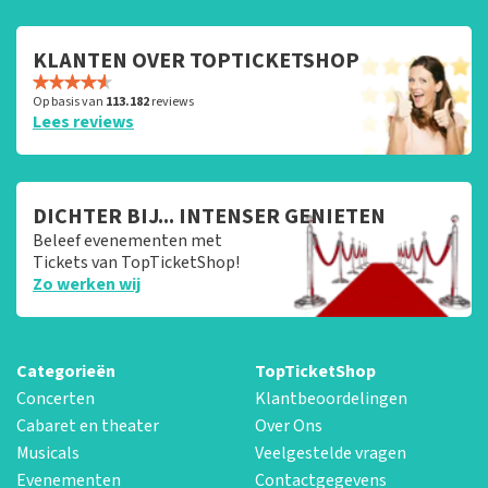
KLANTEN OVER TOPTICKETSHOP
Op basis van
113.182
reviews
Lees reviews
DICHTER BIJ... INTENSER GENIETEN
Beleef evenementen met
Tickets van TopTicketShop!
Zo werken wij
Categorieën
TopTicketShop
Concerten
Klantbeoordelingen
Cabaret en theater
Over Ons
Musicals
Veelgestelde vragen
Evenementen
Contactgegevens