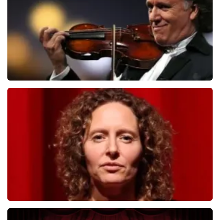
BESTEL NU
Andre Rieu
392
laatste 30 minuten
BESTEL NU
Esther van der Voort