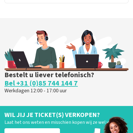
Bestelt u liever telefonisch?
Bel +31 (0)85 744 144 7
Werkdagen 12:00 - 17:00 uur
WIL JIJ JE TICKET(S) VERKOPEN?
Laat het ons weten en misschien kopen wij ze wel van je!