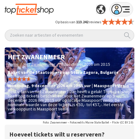
Op basis van
113.242
reviews
Zoeken naar artiesten of evenementen
HET ZWANENMEER
/
/
Home
Het Zwanenmeer
9 december 2026 om 20:15
Ballet van de Staatsopera van Stara Zagora, Bulgarije
woensdag
,
9 december 2026 om 20:15
uur
|
Maaspoort
Venlo
Bent u fan van Het Zwanenmeer? Dan heeft u geluk! Topticketshop
heeft nog tickets beschikbaar voor Het Zwanenmeer op 9
december 2026 om 20:15 uur op locatie Maaspoort Venlo. De
nominale waarde van deze tickets is
€50,- tot €57,-
. Het eerste
verkooppunt is Maaspoort Venlo.
Foto: Zwanenmeer – Fotocredits Maine State Ballet – Flickr (CC BY 2.0)
Hoeveel tickets wilt u reserveren?