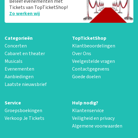
Beleef evenementen met
Tickets van TopTicketShop!
Zo werken wij
Categorieën
TopTicketShop
Concerten
Klantbeoordelingen
Cabaret en theater
Over Ons
Musicals
Veelgestelde vragen
Evenementen
Contactgegevens
Aanbiedingen
Goede doelen
Laatste nieuwsbrief
Service
Hulp nodig?
Groepsboekingen
Klantenservice
Verkoop Je Tickets
Veiligheid en privacy
Algemene voorwaarden