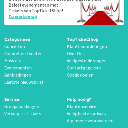
Beleef evenementen met
Tickets van TopTicketShop!
Zo werken wij
Categorieën
TopTicketShop
Concerten
Klantbeoordelingen
Cabaret en theater
Over Ons
Musicals
Veelgestelde vragen
Evenementen
Contactgegevens
Aanbiedingen
Goede doelen
Laatste nieuwsbrief
Service
Hulp nodig?
Groepsboekingen
Klantenservice
Verkoop Je Tickets
Veiligheid en privacy
Algemene voorwaarden