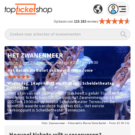
Op basis van
113.182
reviews
Zoeken naar artiesten of evenementen
HET ZWANENMEER
/
/
Home
Het Zwanenmeer
14 april 2027 om 19:00
Het Nationale Ballet van Noord-Macedonie
woensdag
,
14 april 2027 om 19:00
uur
|
Scheldetheater
Terneuzen
Bent u fan van Het Zwanenmeer? Dan heeft u geluk! Topticketshop
heeft nog tickets beschikbaar voor Het Zwanenmeer op 14 april
2027 om 19:00 uur op locatie Scheldetheater Terneuzen. De
nominale waarde van deze tickets is
€63,-
. Het eerste
verkooppunt is Scheldetheater Terneuzen.
Foto: Zwanenmeer – Fotocredits Maine State Ballet – Flickr (CC BY 2.0)