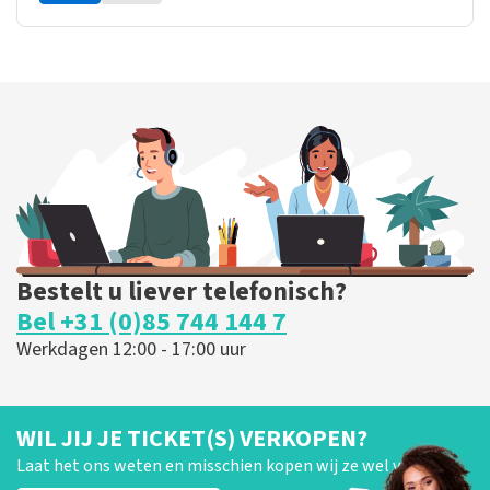
Bestelt u liever telefonisch?
Bel +31 (0)85 744 144 7
Werkdagen 12:00 - 17:00 uur
WIL JIJ JE TICKET(S) VERKOPEN?
Laat het ons weten en misschien kopen wij ze wel van je!