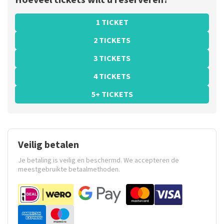
Hoeveel tickets wilt u reserveren?
1 TICKET
2 TICKETS
3 TICKETS
4 TICKETS
5+ TICKETS
Veilig betalen
Je betaling is veilig en beschermd. We accepteren de
meestgebruikte betaalmethoden.