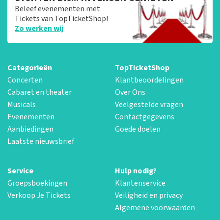
Beleef evenementen met
Tickets van TopTicketShop!
Zo werken wij
Categorieën
TopTicketShop
Concerten
Klantbeoordelingen
Cabaret en theater
Over Ons
Musicals
Veelgestelde vragen
Evenementen
Contactgegevens
Aanbiedingen
Goede doelen
Laatste nieuwsbrief
Service
Hulp nodig?
Groepsboekingen
Klantenservice
Verkoop Je Tickets
Veiligheid en privacy
Algemene voorwaarden