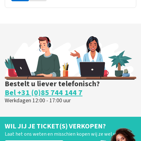
Bestelt u liever telefonisch?
Bel +31 (0)85 744 144 7
Werkdagen 12:00 - 17:00 uur
WIL JIJ JE TICKET(S) VERKOPEN?
Laat het ons weten en misschien kopen wij ze wel van je!