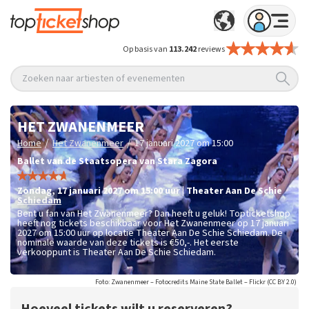
Op basis van
113.242
reviews
Zoeken naar artiesten of evenementen
HET ZWANENMEER
/
/
Home
Het Zwanenmeer
17 januari 2027 om 15:00
Ballet van de Staatsopera van Stara Zagora
zondag
,
17 januari 2027 om 15:00
uur
|
Theater Aan De Schie
Schiedam
Bent u fan van Het Zwanenmeer? Dan heeft u geluk! Topticketshop
heeft nog tickets beschikbaar voor Het Zwanenmeer op 17 januari
2027 om 15:00 uur op locatie Theater Aan De Schie Schiedam. De
nominale waarde van deze tickets is
€50,-
. Het eerste
verkooppunt is Theater Aan De Schie Schiedam.
Foto: Zwanenmeer – Fotocredits Maine State Ballet – Flickr (CC BY 2.0)