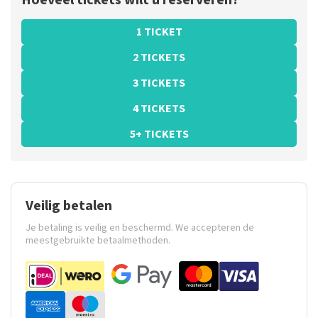
Hoeveel tickets wilt u reserveren?
1 TICKET
2 TICKETS
3 TICKETS
4 TICKETS
5+ TICKETS
Veilig betalen
Je betaling is veilig en beschermd. We accepteren de
meestgebruikte betaalmethoden.