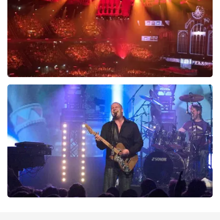
BESTEL NU
Vrienden Van Amstel Live
438
laatste 30 minuten
BESTEL NU
Blof