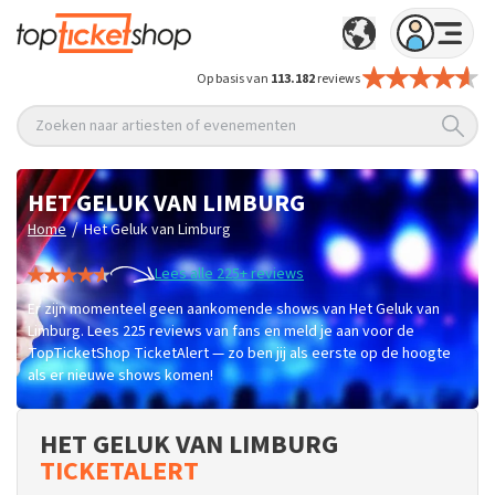
Op basis van
113.182
reviews
Zoeken naar artiesten of evenementen
HET GELUK VAN LIMBURG
/
Home
Het Geluk van Limburg
Lees alle 225+ reviews
Er zijn momenteel geen aankomende shows van Het Geluk van
Limburg. Lees 225 reviews van fans en meld je aan voor de
TopTicketShop TicketAlert — zo ben jij als eerste op de hoogte
als er nieuwe shows komen!
HET GELUK VAN LIMBURG
TICKETALERT