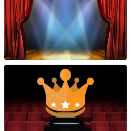
1153+
reviews
BEKIJKEN
Bokkenrijders
37
reviews
BEKIJKEN