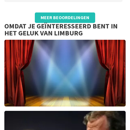
Beoordeling van Arjo de Vries over
TopTicketShop
MEER BEOORDELINGEN
Goed
OMDAT JE GEÏNTERESSEERD BENT IN
HET GELUK VAN LIMBURG
40 45 De Musical
2588+
reviews