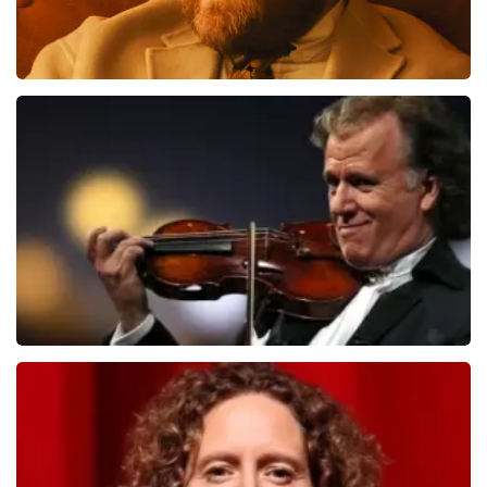
Teddy Swims
876
laatste 30 minuten
BESTEL NU
Andre Rieu
859
laatste 30 minuten
BESTEL NU