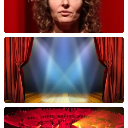
Esther van der Voort
742
laatste 30 minuten
BESTEL NU
40 45 De Musical
489
laatste 30 minuten