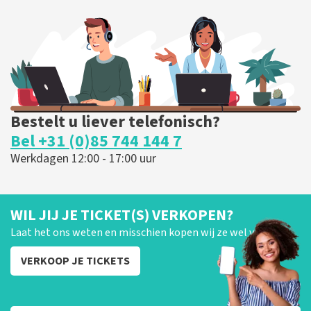
435
laatste 30 minuten
BESTEL NU
Bestelt u liever telefonisch?
Bel +31 (0)85 744 144 7
Werkdagen 12:00 - 17:00 uur
WIL JIJ JE TICKET(S) VERKOPEN?
Laat het ons weten en misschien kopen wij ze wel van je!
VERKOOP JE TICKETS