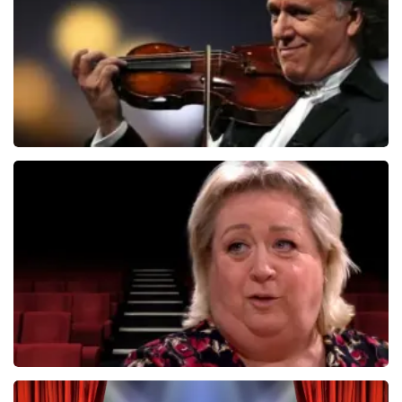
BEKIJKEN
Andre Rieu
5606+
reviews
BEKIJKEN
Christel De Laat