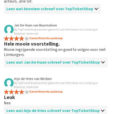
acteurs.. alle lof..
Lees wat Anoniem schreef over TopTicketShop
Beoordeling van Anoniem over
TopTicketShop
Jan De Haan
van
Buurmalsen
Bij TopTicketShop kaarten gekocht voor Het Geluk van Limburg in
Aalles was duidelijk
Rodahal, Kerkrade
Geverifieerde aankoop
Hele mooie voorstelling.
Mooie ingrijpende voorstelling en goed te volgen voor niet
Limburgers.
Lees wat Jan De Haan schreef over TopTicketShop
Beoordeling van Jan De Haan over
TopTicketShop
Arjo de Vries
van
Wirdum
Bij TopTicketShop kaarten gekocht voor Het Geluk van Limburg in
Goed geregeld
Rodahal, Kerkrade
Geverifieerde aankoop
Leuk
Nee
Lees wat Arjo de Vries schreef over TopTicketShop