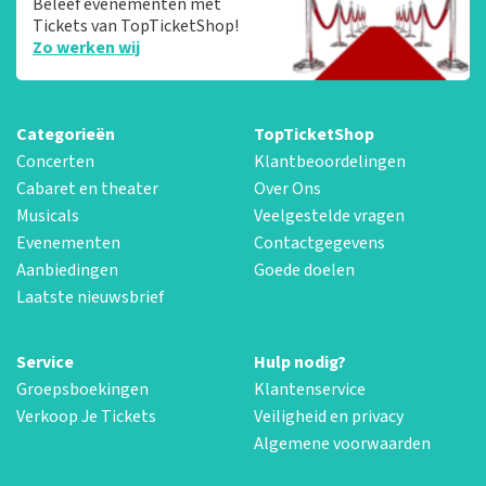
Beleef evenementen met
Tickets van TopTicketShop!
Zo werken wij
Categorieën
TopTicketShop
Concerten
Klantbeoordelingen
Cabaret en theater
Over Ons
Musicals
Veelgestelde vragen
Evenementen
Contactgegevens
Aanbiedingen
Goede doelen
Laatste nieuwsbrief
Service
Hulp nodig?
Groepsboekingen
Klantenservice
Verkoop Je Tickets
Veiligheid en privacy
Algemene voorwaarden