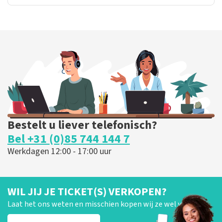
Bestelt u liever telefonisch?
Bel +31 (0)85 744 144 7
Werkdagen 12:00 - 17:00 uur
WIL JIJ JE TICKET(S) VERKOPEN?
Laat het ons weten en misschien kopen wij ze wel van je!