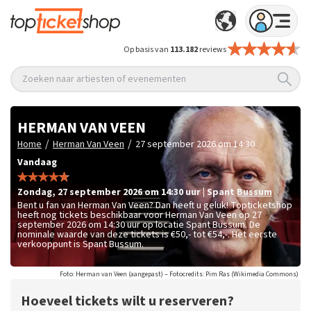
Op basis van
113.182
reviews
Zoeken naar artiesten of evenementen
HERMAN VAN VEEN
/
/
Home
Herman Van Veen
27 september 2026 om 14:30
Vandaag
zondag
,
27 september 2026 om 14:30
uur
|
Spant
Bussum
Bent u fan van Herman Van Veen? Dan heeft u geluk! Topticketshop
heeft nog tickets beschikbaar voor Herman Van Veen op 27
september 2026 om 14:30 uur op locatie Spant Bussum. De
nominale waarde van deze tickets is
€50,- tot €54,-
. Het eerste
verkooppunt is Spant Bussum.
Foto: Herman van Veen (aangepast) – Fotocredits: Pim Ras (Wikimedia Commons)
Hoeveel tickets wilt u reserveren?