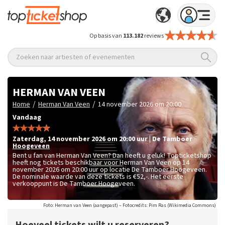
Op basis van
113.182
reviews
Zoeken naar artiesten of evenementen
HERMAN VAN VEEN
/
/
Home
Herman Van Veen
14 november 2026 om 20:00
Vandaag
zaterdag
,
14 november 2026 om 20:00
uur
|
De Tamboer
Hoogeveen
Bent u fan van Herman Van Veen? Dan heeft u geluk! Topticketshop
heeft nog tickets beschikbaar voor Herman Van Veen op 14
november 2026 om 20:00 uur op locatie De Tamboer Hoogeveen.
De nominale waarde van deze tickets is
€52,-
. Het eerste
verkooppunt is De Tamboer Hoogeveen.
Foto: Herman van Veen (aangepast) – Fotocredits: Pim Ras (Wikimedia Commons)