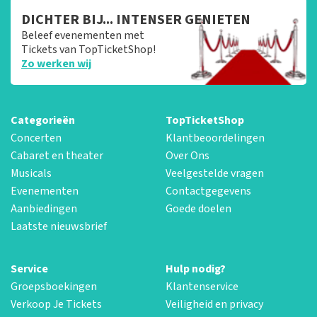
DICHTER BIJ... INTENSER GENIETEN
Beleef evenementen met
Tickets van TopTicketShop!
Zo werken wij
Categorieën
TopTicketShop
Concerten
Klantbeoordelingen
Cabaret en theater
Over Ons
Musicals
Veelgestelde vragen
Evenementen
Contactgegevens
Aanbiedingen
Goede doelen
Laatste nieuwsbrief
Service
Hulp nodig?
Groepsboekingen
Klantenservice
Verkoop Je Tickets
Veiligheid en privacy