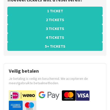
Hoeveel tickets wilt u reserveren?
1 TICKET
2 TICKETS
3 TICKETS
4 TICKETS
5+ TICKETS
Veilig betalen
Je betaling is veilig en beschermd. We accepteren de
meestgebruikte betaalmethoden.