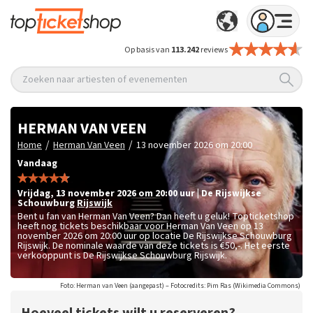
Op basis van
113.242
reviews
Zoeken naar artiesten of evenementen
HERMAN VAN VEEN
/
/
Home
Herman Van Veen
13 november 2026 om 20:00
Vandaag
vrijdag
,
13 november 2026 om 20:00
uur
|
De Rijswijkse
Schouwburg
Rijswijk
Bent u fan van Herman Van Veen? Dan heeft u geluk! Topticketshop
heeft nog tickets beschikbaar voor Herman Van Veen op 13
november 2026 om 20:00 uur op locatie De Rijswijkse Schouwburg
Rijswijk. De nominale waarde van deze tickets is
€50,-
. Het eerste
verkooppunt is De Rijswijkse Schouwburg Rijswijk.
Foto: Herman van Veen (aangepast) – Fotocredits: Pim Ras (Wikimedia Commons)