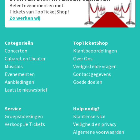
Beleef evenementen met
Tickets van TopTicketShop!
Zo werken wij
Categorieën
TopTicketShop
Concerten
Klantbeoordelingen
Cabaret en theater
Over Ons
Musicals
Veelgestelde vragen
Evenementen
Contactgegevens
Aanbiedingen
Goede doelen
Laatste nieuwsbrief
Service
Hulp nodig?
Groepsboekingen
Klantenservice
Verkoop Je Tickets
Veiligheid en privacy
Algemene voorwaarden