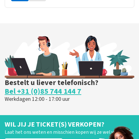
Bestelt u liever telefonisch?
Bel +31 (0)85 744 144 7
Werkdagen 12:00 - 17:00 uur
WIL JIJ JE TICKET(S) VERKOPEN?
Laat het ons weten en misschien kopen wij ze wel van je!