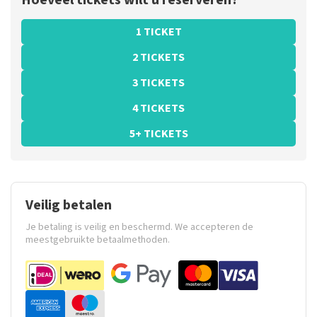
Hoeveel tickets wilt u reserveren?
1 TICKET
2 TICKETS
3 TICKETS
4 TICKETS
5+ TICKETS
Veilig betalen
Je betaling is veilig en beschermd. We accepteren de
meestgebruikte betaalmethoden.