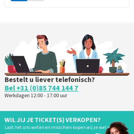
Bestelt u liever telefonisch?
Bel +31 (0)85 744 144 7
Werkdagen 12:00 - 17:00 uur
WIL JIJ JE TICKET(S) VERKOPEN?
Laat het ons weten en misschien kopen wij ze wel van je!