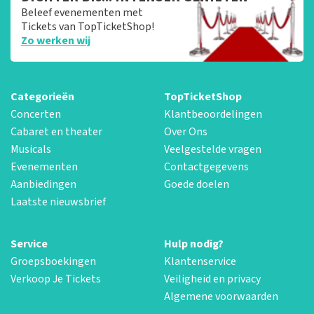
Beleef evenementen met
Tickets van TopTicketShop!
Zo werken wij
Categorieën
TopTicketShop
Concerten
Klantbeoordelingen
Cabaret en theater
Over Ons
Musicals
Veelgestelde vragen
Evenementen
Contactgegevens
Aanbiedingen
Goede doelen
Laatste nieuwsbrief
Service
Hulp nodig?
Groepsboekingen
Klantenservice
Verkoop Je Tickets
Veiligheid en privacy
Algemene voorwaarden