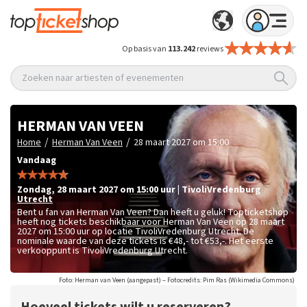
Op basis van
113.242
reviews
Zoeken naar artiesten of evenementen
HERMAN VAN VEEN
/
/
Home
Herman Van Veen
28 maart 2027 om 15:00
Vandaag
zondag
,
28 maart 2027 om 15:00
uur
|
TivoliVredenburg
Utrecht
Bent u fan van Herman Van Veen? Dan heeft u geluk! Topticketshop
heeft nog tickets beschikbaar voor Herman Van Veen op 28 maart
2027 om 15:00 uur op locatie TivoliVredenburg Utrecht. De
nominale waarde van deze tickets is
€48,- tot €53,-
. Het eerste
verkooppunt is TivoliVredenburg Utrecht.
Foto: Herman van Veen (aangepast) – Fotocredits: Pim Ras (Wikimedia Commons)