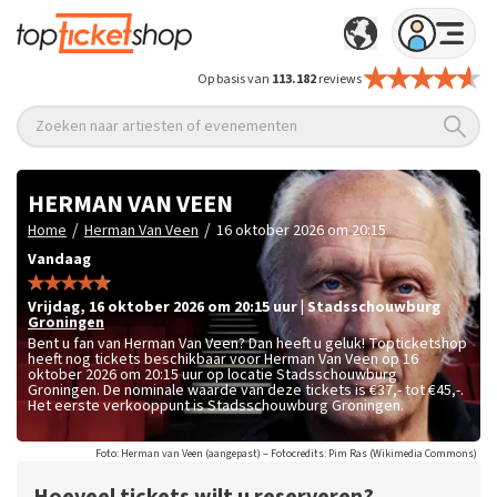
Op basis van
113.182
reviews
Zoeken naar artiesten of evenementen
HERMAN VAN VEEN
/
/
Home
Herman Van Veen
16 oktober 2026 om 20:15
Vandaag
vrijdag
,
16 oktober 2026 om 20:15
uur
|
Stadsschouwburg
Groningen
Bent u fan van Herman Van Veen? Dan heeft u geluk! Topticketshop
heeft nog tickets beschikbaar voor Herman Van Veen op 16
oktober 2026 om 20:15 uur op locatie Stadsschouwburg
Groningen. De nominale waarde van deze tickets is
€37,- tot €45,-
.
Het eerste verkooppunt is Stadsschouwburg Groningen.
Foto: Herman van Veen (aangepast) – Fotocredits: Pim Ras (Wikimedia Commons)