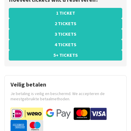
Hoeveel tickets wilt u reserveren?
1 TICKET
2 TICKETS
3 TICKETS
4 TICKETS
5+ TICKETS
Veilig betalen
Je betaling is veilig en beschermd. We accepteren de
meestgebruikte betaalmethoden.