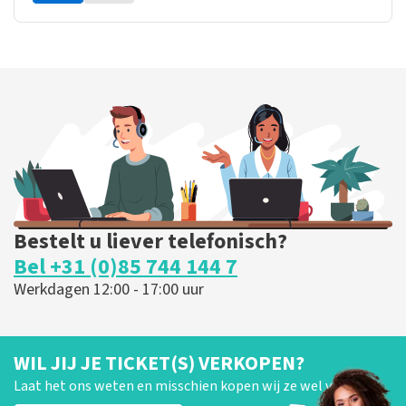
Bestelt u liever telefonisch?
Bel +31 (0)85 744 144 7
Werkdagen 12:00 - 17:00 uur
WIL JIJ JE TICKET(S) VERKOPEN?
Laat het ons weten en misschien kopen wij ze wel van je!