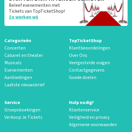
Beleef evenementen met
Tickets van TopTicketShop!
Zo werken wij
Categorieën
TopTicketShop
Concerten
Klantbeoordelingen
Cabaret en theater
Over Ons
Musicals
Veelgestelde vragen
Evenementen
Contactgegevens
Aanbiedingen
Goede doelen
Laatste nieuwsbrief
Service
Hulp nodig?
Groepsboekingen
Klantenservice
Verkoop Je Tickets
Veiligheid en privacy
Algemene voorwaarden