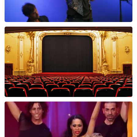
Ilse DeLange
274+
reviews
BEKIJKEN
Saturday Night Fever
60
reviews
BEKIJKEN