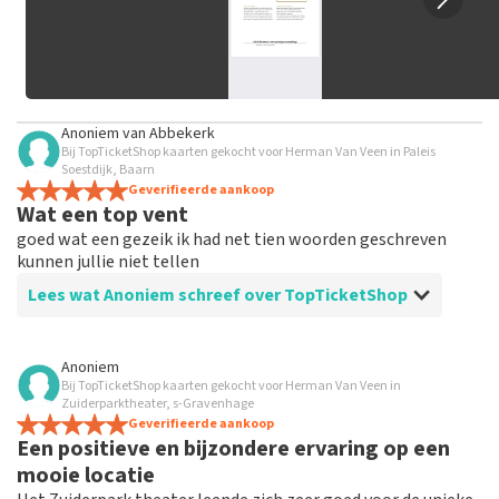
Anoniem
van
Abbekerk
Bij TopTicketShop kaarten gekocht voor Herman Van Veen in Paleis
Soestdijk, Baarn
Geverifieerde aankoop
Wat een top vent
goed wat een gezeik ik had net tien woorden geschreven
kunnen jullie niet tellen
Lees wat Anoniem schreef over TopTicketShop
Beoordeling van Anoniem over
TopTicketShop
Anoniem
Bij TopTicketShop kaarten gekocht voor Herman Van Veen in
Goed
Zuiderparktheater, s-Gravenhage
goed goed goed ,ja daarom doe ik hier nooit aan mee
Geverifieerde aankoop
Een positieve en bijzondere ervaring op een
dit was dan ook de laatste keer.
mooie locatie