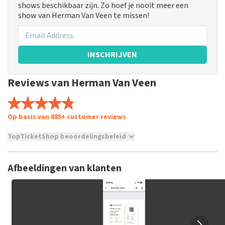
shows beschikbaar zijn. Zo hoef je nooit meer een
show van Herman Van Veen te missen!
INSCHRIJVEN
Reviews van Herman Van Veen
Op basis van 885+ customer reviews
TopTicketShop beoordelingsbeleid
TopTicketShop verzamelt reviews van echte klanten. Het is
niet mogelijk om een review achter te laten als je geen
Afbeeldingen van klanten
tickets hebt aangeschaft bij TopTicketShop. Reviews met
grof taalgebruik en/of onwaarheden worden niet geplaatst.
Het kan enkele weken duren voordat een review wordt
geplaatst.