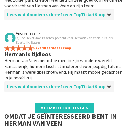
Het Zuiderpark theater leende zich zeer goed voor de unieke
voordracht van Herman van Veen en zijn team
Lees wat Anoniem schreef over TopTicketShop
Beoordeling van Anoniem over
TopTicketShop
Anoniem
van
-
Bij TopTicketShop kaarten gekocht voor Herman Van Veen in Paleis
Prima
Soestdijk, Baarn
Makkelijk te bestellen en geen gedoe met tickets.
Geverifieerde aankoop
Herman is tijdloos
Gewoon op je telefoon
Herman van Veen neemt je mee in zijn wondere wereld.
Fantasierijk, humoristisch, stimulerend voor jeugdig talent.
Herman is wereldbeschouwend. Hij maakt mooie gedachten
in je hoofd vrij.
Lees wat Anoniem schreef over TopTicketShop
Beoordeling van Anoniem over
TopTicketShop
MEER BEOORDELINGEN
Herman van Veen tijdloos artiest
OMDAT JE GEÏNTERESSEERD BENT IN
Service is prima, het kost wat, maar je hebt ook wat
HERMAN VAN VEEN