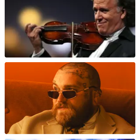
BESTEL NU
Andre Rieu
533
laatste 30 minuten
BESTEL NU