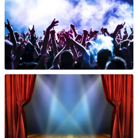
Teddy Swims
469
laatste 30 minuten
BESTEL NU
Megadeth
328
laatste 30 minuten
BESTEL NU