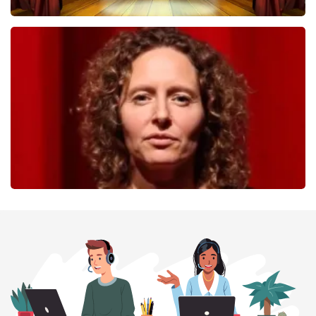
40 45 De Musical
236
laatste 30 minuten
BESTEL NU
Esther van der Voort
227
laatste 30 minuten
BESTEL NU