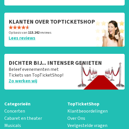
KLANTEN OVER TOPTICKETSHOP
Op basis van
113.242
reviews
Lees reviews
DICHTER BIJ... INTENSER GENIETEN
Beleef evenementen met
Tickets van TopTicketShop!
Zo werken wij
Categorieën
TopTicketShop
Concerten
Klantbeoordelingen
Cabaret en theater
Over Ons
Musicals
Veelgestelde vragen