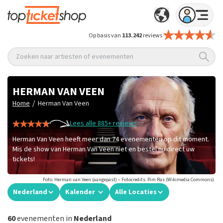
Op basis van
113.242
reviews
Zoeken naar artiesten of evenementen
HERMAN VAN VEEN
/
Home
Herman Van Veen
Lees alle 885+ reviews
Herman Van Veen heeft meer dan 74 evenementen op dit moment.
Mis de show van Herman Van Veen niet en bestel nu direct uw
tickets!
Foto: Herman van Veen (aangepast) – Fotocredits: Pim Ras (Wikimedia Commons)
Nederland
Kalender
Alle Locaties
60
evenementen in
Nederland