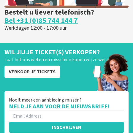
Bestelt u liever telefonisch?
Bel +31 (0)85 744 144 7
Werkdagen 12:00 - 17:00 uur
WIL JIJ JE TICKET(S) VERKOPEN?
Laat het ons weten en misschien kopen wij ze wel van je!
VERKOOP JE TICKETS
Nooit meer een aanbieding missen?
MELD JE AAN VOOR DE NIEUWSBRIEF!
INSCHRIJVEN