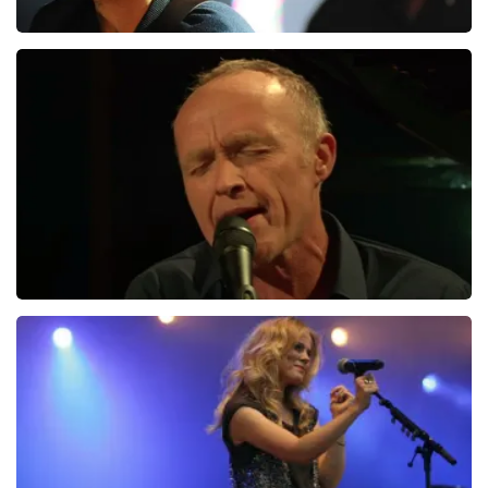
HAEVN
193+
reviews
BEKIJKEN
Stef Bos
363+
reviews
BEKIJKEN