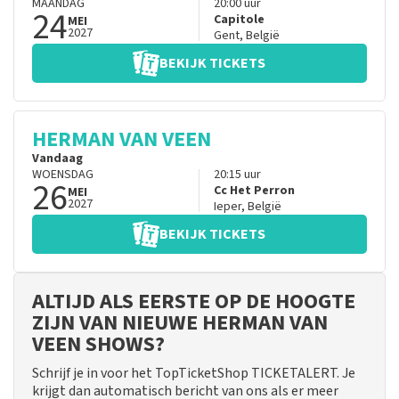
MAANDAG
20:00
uur
24
Capitole
MEI
2027
Gent
,
België
BEKIJK TICKETS
HERMAN VAN VEEN
Vandaag
WOENSDAG
20:15
uur
26
Cc Het Perron
MEI
2027
Ieper
,
België
BEKIJK TICKETS
ALTIJD ALS EERSTE OP DE HOOGTE
ZIJN VAN NIEUWE HERMAN VAN
VEEN SHOWS?
Schrijf je in voor het TopTicketShop TICKETALERT. Je
krijgt dan automatisch bericht van ons als er meer