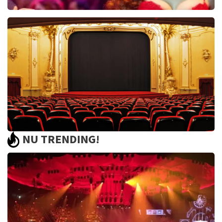
Pretty Woman
44
reviews
BEKIJKEN
NU TRENDING!
Saturday Night Fever
60
reviews
BEKIJKEN