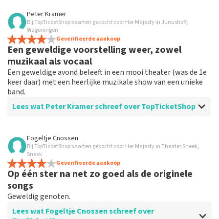
Beoordeling van Fred van Davelaar over
TopTicketShop
Peter Kramer
Bij TopTicketShop kaarten gekocht voor Her Majesty in Junushoff,
Goed
Wageningen
Geverifieerde aankoop
Een geweldige voorstelling weer, zowel
muzikaal als vocaal
Een geweldige avond beleeft in een mooi theater (was de 1e
keer daar) met een heerlijke muzikale show van een unieke
band.
Lees wat Peter Kramer schreef over TopTicketShop
Beoordeling van Peter Kramer over
TopTicketShop
Fogeltje Cnossen
Bij TopTicketShop kaarten gekocht voor Her Majesty in Theater Sneek,
Prima
Sneek
Makkelijk reserveren van tickets en prima geregeld zo.
Geverifieerde aankoop
Op één ster na net zo goed als de originele
songs
Geweldig genoten.
Lees wat Fogeltje Cnossen schreef over