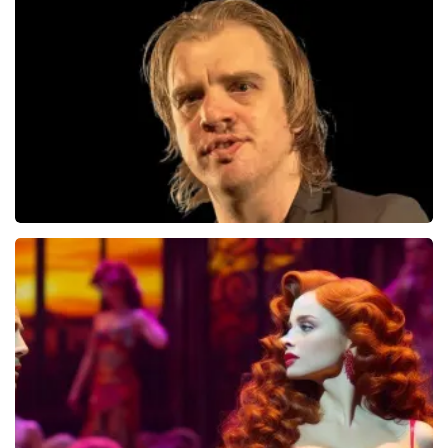
Jandino Asporaat
499+
reviews
BEKIJKEN
Jan Jaap Van Der Wal
49
reviews
BEKIJKEN