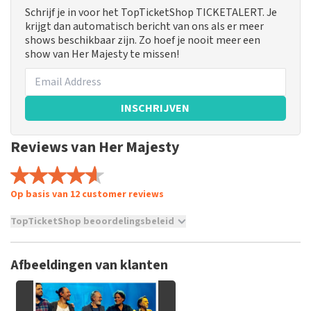
Schrijf je in voor het TopTicketShop TICKETALERT. Je
krijgt dan automatisch bericht van ons als er meer
shows beschikbaar zijn. Zo hoef je nooit meer een
show van Her Majesty te missen!
INSCHRIJVEN
Reviews van Her Majesty
Op basis van 12 customer reviews
TopTicketShop beoordelingsbeleid
TopTicketShop verzamelt reviews van echte klanten. Het is
niet mogelijk om een review achter te laten als je geen
Afbeeldingen van klanten
tickets hebt aangeschaft bij TopTicketShop. Reviews met
grof taalgebruik en/of onwaarheden worden niet geplaatst.
Het kan enkele weken duren voordat een review wordt