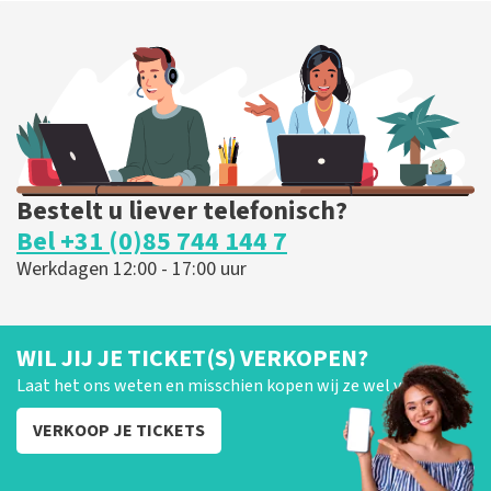
163
laatste 30 minuten
BESTEL NU
Bestelt u liever telefonisch?
Bel +31 (0)85 744 144 7
Werkdagen 12:00 - 17:00 uur
WIL JIJ JE TICKET(S) VERKOPEN?
Laat het ons weten en misschien kopen wij ze wel van je!
VERKOOP JE TICKETS