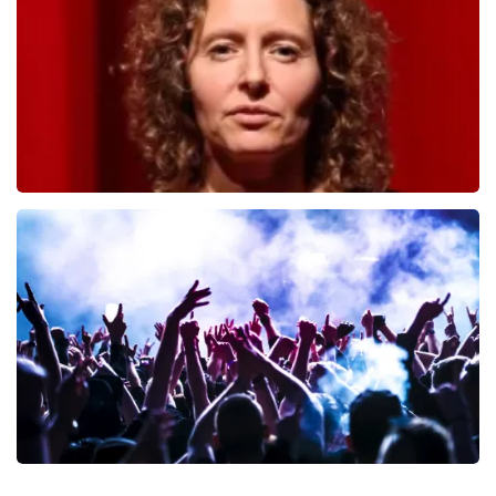
BESTEL NU
Esther van der Voort
222
laatste 30 minuten
BESTEL NU
Megadeth