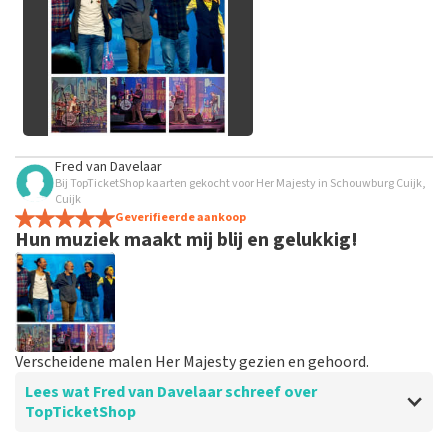
geplaatst.
Alle afbeeldingen van klanten
Fred van Davelaar
bekijken
Bij TopTicketShop kaarten gekocht voor Her Majesty in Schouwburg Cuijk,
Cuijk
Geverifieerde aankoop
Hun muziek maakt mij blij en gelukkig!
Verscheidene malen Her Majesty gezien en gehoord.
Lees wat Fred van Davelaar schreef over
TopTicketShop