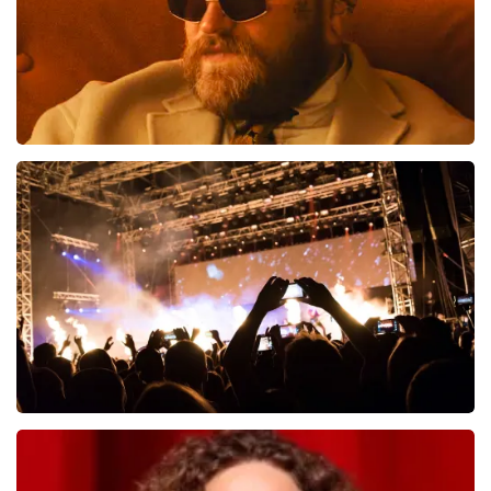
Teddy Swims
519
laatste 30 minuten
BESTEL NU
Don Omar
334
laatste 30 minuten