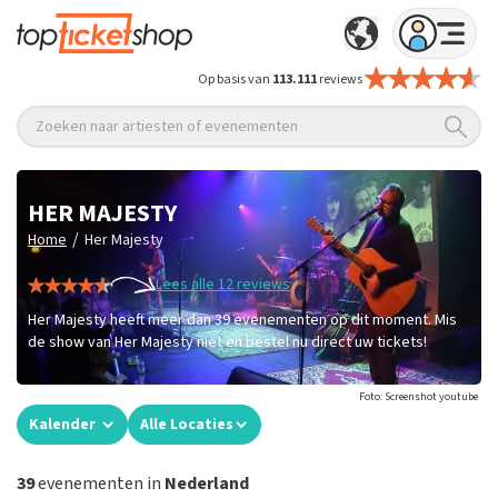
Op basis van
113.111
reviews
Zoeken naar artiesten of evenementen
HER MAJESTY
/
Home
Her Majesty
Lees alle 12 reviews
Her Majesty heeft meer dan 39 evenementen op dit moment. Mis
de show van Her Majesty niet en bestel nu direct uw tickets!
Foto: Screenshot youtube
Kalender
Alle Locaties
39
evenementen in
Nederland