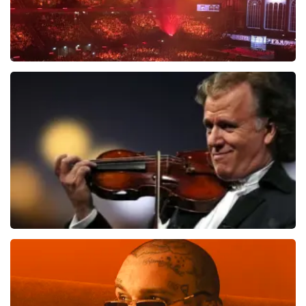
Vrienden Van Amstel Live
1301
laatste 30 minuten
BESTEL NU
Andre Rieu
800
laatste 30 minuten
BESTEL NU