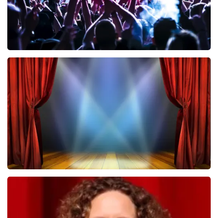
Megadeth
443
laatste 30 minuten
BESTEL NU
40 45 De Musical
432
laatste 30 minuten
BESTEL NU