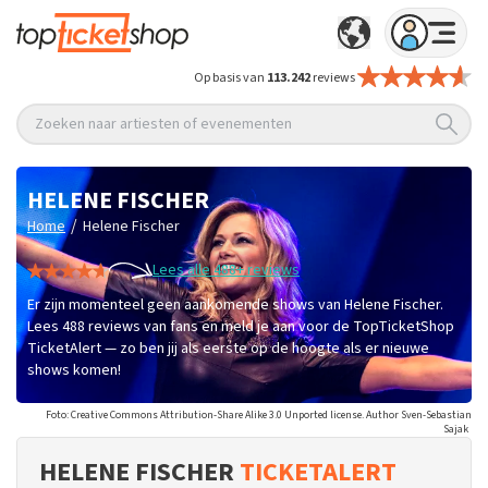
Op basis van
113.242
reviews
Zoeken naar artiesten of evenementen
HELENE FISCHER
/
Home
Helene Fischer
Lees alle 488+ reviews
Er zijn momenteel geen aankomende shows van Helene Fischer.
Lees 488 reviews van fans en meld je aan voor de TopTicketShop
TicketAlert — zo ben jij als eerste op de hoogte als er nieuwe
shows komen!
Foto: Creative Commons Attribution-Share Alike 3.0 Unported license. Author Sven-Sebastian
Sajak
HELENE FISCHER
TICKETALERT