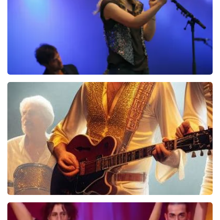
BEKIJKEN
Ilse DeLange
274+
reviews
BEKIJKEN
Bee Gees Forever