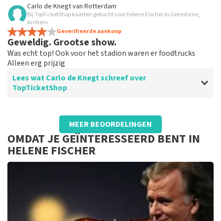
Beoordeling van Frenk Koullen over
TopTicketShop
Carlo de Knegt
van
Rotterdam
Bij TopTicketShop kaarten gekocht voor Helene Fischer in Gelredome,
Goede ervaringen met Top Ticket shop
Arnhem
Altijd weer bij Topticketshop super tevreden met alles
Geverifieerde aankoop
Geweldig. Grootse show.
, goed geregeld alles weer
Was echt top! Ook voor het stadion waren er foodtrucks
Alleen erg prijzig
Lees wat Carlo de Knegt schreef over
TopTicketShop
Beoordeling van Carlo de Knegt over
TopTicketShop
MEER BEOORDELINGEN
..
OMDAT JE GEÏNTERESSEERD BENT IN
…. …. Ze.. .. .,: … … ., …. Zzz. Zzz. Zzzzzzz
HELENE FISCHER