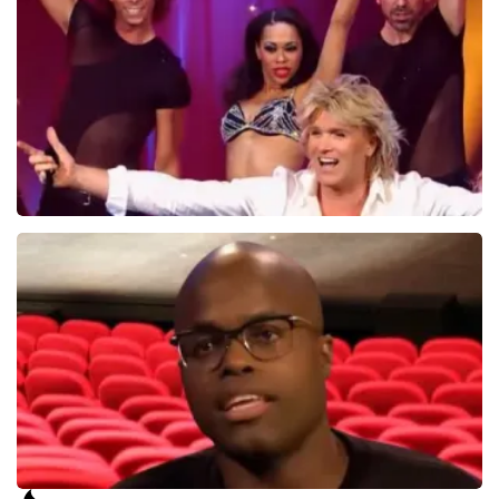
845+
reviews
BEKIJKEN
Hans Klok
314+
reviews
BEKIJKEN