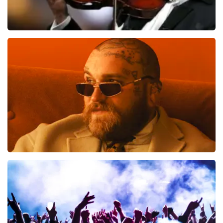
Andre Rieu
957
laatste 30 minuten
BESTEL NU
Teddy Swims
796
laatste 30 minuten
BESTEL NU