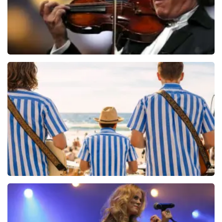
Andre Rieu
5618+
reviews
BEKIJKEN
Beach Boys Best
206+
reviews