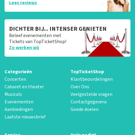
Lees reviews
DICHTER BIJ... INTENSER GENIETEN
Beleef evenementen met
Tickets van TopTicketShop!
Zo werken wij
Categorieën
TopTicketShop
Concerten
Klantbeoordelingen
Cabaret en theater
Over Ons
Musicals
Veelgestelde vragen
Evenementen
Contactgegevens
Aanbiedingen
Goede doelen
Laatste nieuwsbrief
Service
Hulp nodig?