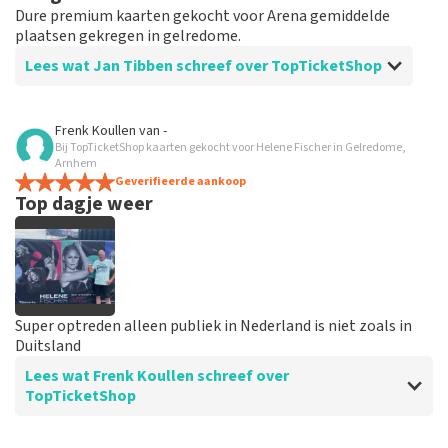
Dure premium kaarten gekocht voor Arena gemiddelde
plaatsen gekregen in gelredome.
Lees wat Jan Tibben schreef over TopTicketShop
Beoordeling van Jan Tibben over
TopTicketShop
Frenk Koullen
van
-
Bij TopTicketShop kaarten gekocht voor Helene Fischer in Gelredome,
Ven premium naar standaard.
Arnhem
Werden afgescheept van premium plaatsen in de Arena
Geverifieerde aankoop
Top dagje weer
naar gewone standaard plaatsen in Gelredome.
Super optreden alleen publiek in Nederland is niet zoals in
Duitsland
Lees wat Frenk Koullen schreef over
TopTicketShop