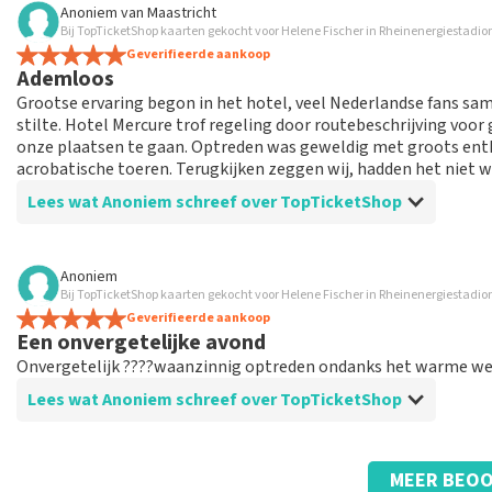
Anoniem
van
Maastricht
Bij TopTicketShop kaarten gekocht voor Helene Fischer in Rheinenergiestadio
voor mij als digibeet was het een ramp om de t
Geverifieerde aankoop
het heeft me veel hulp gekost om de tickets op de telefoon te 
Ademloos
Grootse ervaring begon in het hotel, veel Nederlandse fans sa
stilte. Hotel Mercure trof regeling door routebeschrijving voor 
onze plaatsen te gaan. Optreden was geweldig met groots en
acrobatische toeren. Terugkijken zeggen wij, hadden het niet w
Lees wat Anoniem schreef over TopTicketShop
Beoordeling van Anoniem over
TopTicketShop
Anoniem
Bij TopTicketShop kaarten gekocht voor Helene Fischer in Rheinenergiestadio
Toppie
Geverifieerde aankoop
Werden vanaf koop tickets tot aan het programma digitaal be
Een onvergetelijke avond
Onvergetelijk ????waanzinnig optreden ondanks het warme weer
Lees wat Anoniem schreef over TopTicketShop
Beoordeling van Anoniem over
TopTicketShop
MEER BEOO