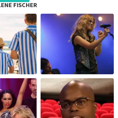
LENE FISCHER
. Kijk weer uit naar een volgend concert
 Best
Ilse DeLange
06+
reviews
274+
reviews
N
BEKIJKEN