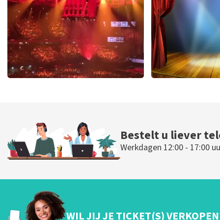
BESTEL NU
BESTEL N
Vrienden Van Amstel Live
40 45 De Mus
433
laatste 30 minuten
420
laatste 30
BESTEL NU
BESTEL N
Bestelt u liever te
Werkdagen 12:00 - 17:00 uu
WIL JIJ JE TICKET(S) VERKOPEN