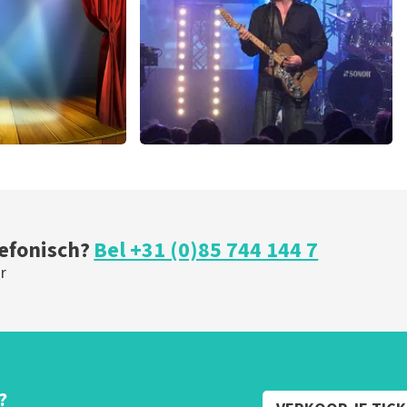
U
BESTEL NU
ical
Blof
 minuten
369
laatste 30 minuten
U
BESTEL NU
lefonisch?
Bel +31 (0)85 744 144 7
r
?