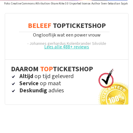
Foto: Creative Commons Attribution-Share Alike 3.0 Unported license. Author Sven-Sebastian Sajak
BELEEF
TOPTICKETSHOP
Onglooflijk wat een power vrouw
- Johannes gerhardus Kolenbrander
Silvolde
Lees alle 488+ reviews
DAAROM
TOP
TICKETSHOP
Altijd
op tijd geleverd
Service
op maat
Deskundig
advies