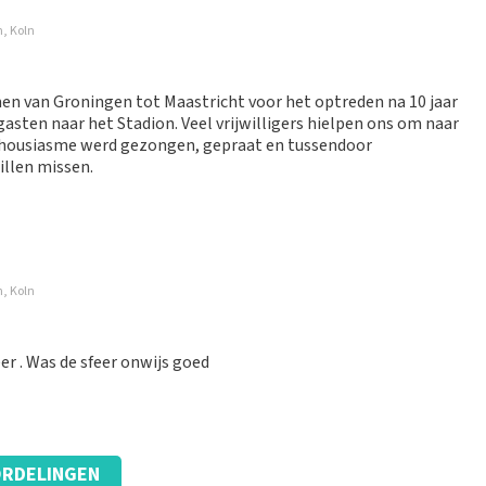
n, Koln
ickets op de telefoon te krijgen
krijgen. Voor de rest alles duidelijk
men van Groningen tot Maastricht voor het optreden na 10 jaar
gasten naar het Stadion. Veel vrijwilligers hielpen ons om naar
thousiasme werd gezongen, gepraat en tussendoor
illen missen.
n, Koln
geleid! Dit gaf innerlijke rust. Bedankt
 . Was de sfeer onwijs goed
RDELINGEN