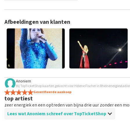
TopTicketShop verzamelt reviews van echte klanten. Het is niet
hebt aangeschaft bij TopTicketShop. Reviews met grof taalgeb
weken duren voordat een review wordt geplaatst.
Afbeeldingen van klanten
Anoniem
Bij TopTicketShop kaarten gekocht voor Helene Fischer in Rheinenergiestadio
Geverifieerde aankoop
top artiest
zeer energiek en een optreden van bijna drie uur zonder een 
Lees wat Anoniem schreef over TopTicketShop
Beoordeling van Anoniem over
TopTicketShop