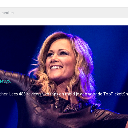
nementen
iews
r. Lees 488 reviews van fans en meld je aan voor de TopTicketS