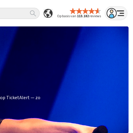
Op basis van
113.182
reviews
hop TicketAlert — zo