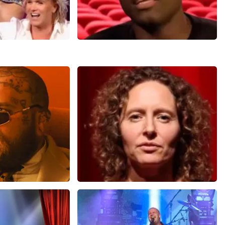
ok
Jandino Asporaat
14+
reviews
499+
reviews
N
BEKIJKEN
ms
Esther van der Voort
 minuten
654
laatste 30 minuten