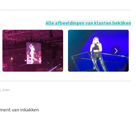
 mogelijk om een review achter te laten als je geen tickets
ruik en/of onwaarheden worden niet geplaatst. Het kan enkele
Alle afbeeldingen van klanten bekijken
n, Koln
moment van inkakken