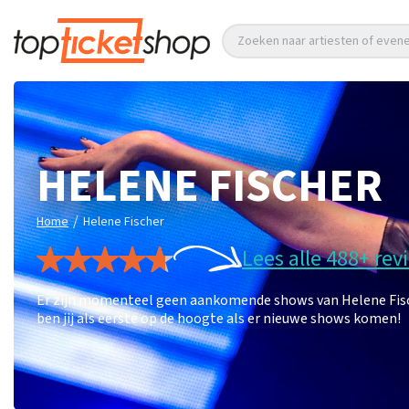
Zoeken naar artiesten of eve
HELENE FISCHER
/
Home
Helene Fischer
Lees alle 488+ rev
Er zijn momenteel geen aankomende shows van Helene Fische
ben jij als eerste op de hoogte als er nieuwe shows komen!