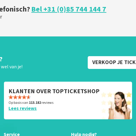
lefonisch?
Bel +31 (0)85 744 144 7
r
?
VERKOOP JE TIC
wel van je!
KLANTEN OVER TOPTICKETSHOP
Op basis van
113.182
reviews
Lees reviews
Service
Hulp nodig?