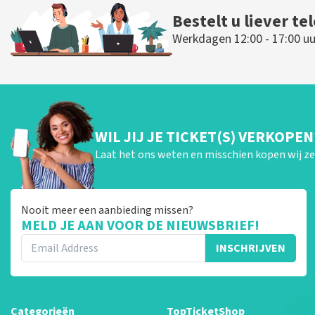
Bestelt u liever te
Werkdagen 12:00 - 17:00 uu
WIL JIJ JE TICKET(S) VERKOPEN
Laat het ons weten en misschien kopen wij ze 
Nooit meer een aanbieding missen?
MELD JE AAN VOOR DE NIEUWSBRIEF!
INSCHRIJVEN
Categorieën
TopTicketShop