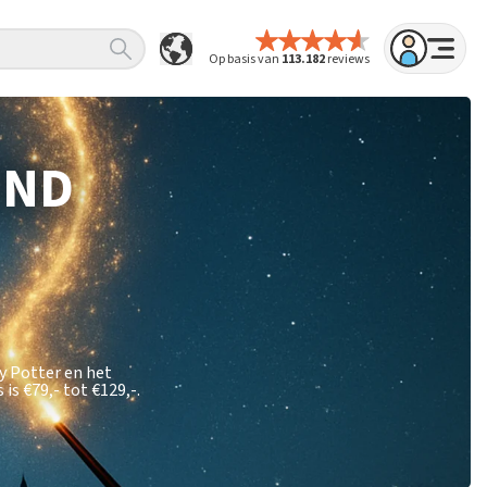
Op basis van
113.182
reviews
IND
y Potter en het
s is
€79,- tot €129,-
.