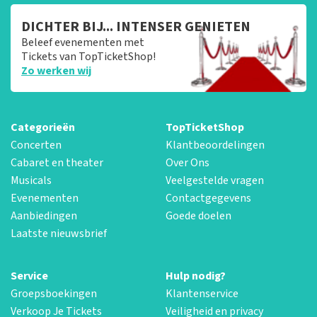
DICHTER BIJ... INTENSER GENIETEN
Beleef evenementen met
Tickets van TopTicketShop!
Zo werken wij
Categorieën
TopTicketShop
Concerten
Klantbeoordelingen
Cabaret en theater
Over Ons
Musicals
Veelgestelde vragen
Evenementen
Contactgegevens
Aanbiedingen
Goede doelen
Laatste nieuwsbrief
Service
Hulp nodig?
Groepsboekingen
Klantenservice
Verkoop Je Tickets
Veiligheid en privacy