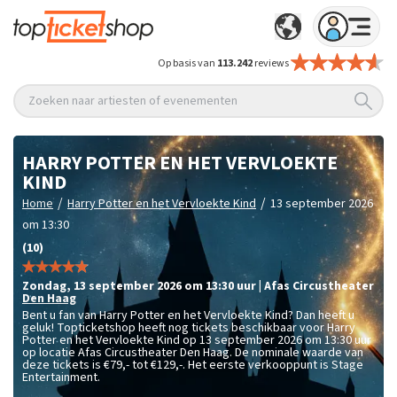
Op basis van
113.242
reviews
Zoeken naar artiesten of evenementen
HARRY POTTER EN HET VERVLOEKTE
KIND
/
/
Home
Harry Potter en het Vervloekte Kind
13 september 2026
om 13:30
(10)
zondag
,
13 september 2026 om 13:30
uur
|
Afas Circustheater
Den Haag
Bent u fan van Harry Potter en het Vervloekte Kind? Dan heeft u
geluk! Topticketshop heeft nog tickets beschikbaar voor Harry
Potter en het Vervloekte Kind op 13 september 2026 om 13:30 uur
op locatie Afas Circustheater Den Haag. De nominale waarde van
deze tickets is
€79,- tot €129,-
. Het eerste verkooppunt is Stage
Entertainment.