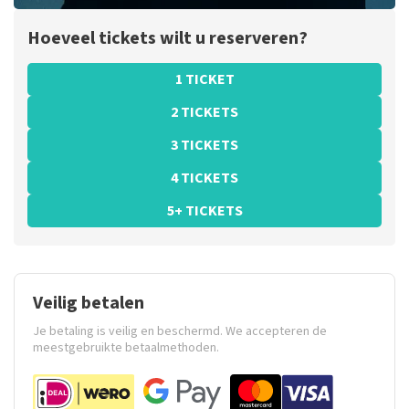
Hoeveel tickets wilt u reserveren?
1 TICKET
2 TICKETS
3 TICKETS
4 TICKETS
5+ TICKETS
Veilig betalen
Je betaling is veilig en beschermd. We accepteren de
meestgebruikte betaalmethoden.