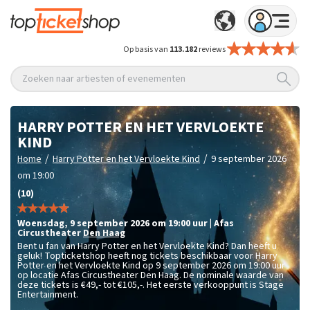
Op basis van
113.182
reviews
Zoeken naar artiesten of evenementen
HARRY POTTER EN HET VERVLOEKTE
KIND
/
/
Home
Harry Potter en het Vervloekte Kind
9 september 2026
om 19:00
(10)
woensdag
,
9 september 2026 om 19:00
uur
|
Afas
Circustheater
Den Haag
Bent u fan van Harry Potter en het Vervloekte Kind? Dan heeft u
geluk! Topticketshop heeft nog tickets beschikbaar voor Harry
Potter en het Vervloekte Kind op 9 september 2026 om 19:00 uur
op locatie Afas Circustheater Den Haag. De nominale waarde van
deze tickets is
€49,- tot €105,-
. Het eerste verkooppunt is Stage
Entertainment.