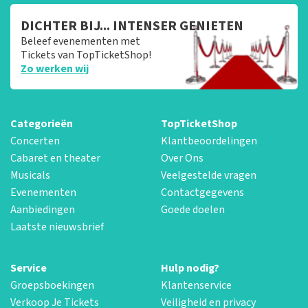
DICHTER BIJ... INTENSER GENIETEN
Beleef evenementen met
Tickets van TopTicketShop!
Zo werken wij
Categorieën
TopTicketShop
Concerten
Klantbeoordelingen
Cabaret en theater
Over Ons
Musicals
Veelgestelde vragen
Evenementen
Contactgegevens
Aanbiedingen
Goede doelen
Laatste nieuwsbrief
Service
Hulp nodig?
Groepsboekingen
Klantenservice
Verkoop Je Tickets
Veiligheid en privacy