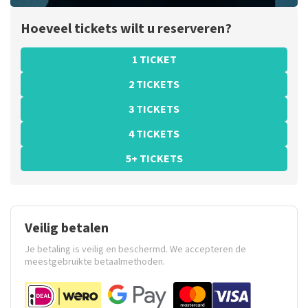
Hoeveel tickets wilt u reserveren?
1 TICKET
2 TICKETS
3 TICKETS
4 TICKETS
5+ TICKETS
Veilig betalen
Je betaling is veilig en beschermd. We accepteren de
meestgebruikte betaalmethoden.