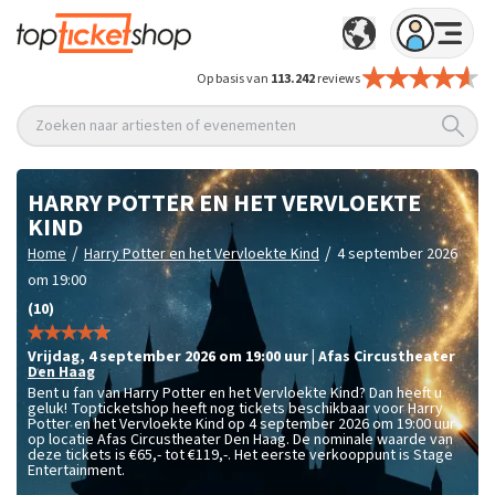
Op basis van
113.242
reviews
Zoeken naar artiesten of evenementen
HARRY POTTER EN HET VERVLOEKTE
KIND
/
/
Home
Harry Potter en het Vervloekte Kind
4 september 2026
om 19:00
(10)
vrijdag
,
4 september 2026 om 19:00
uur
|
Afas Circustheater
Den Haag
Bent u fan van Harry Potter en het Vervloekte Kind? Dan heeft u
geluk! Topticketshop heeft nog tickets beschikbaar voor Harry
Potter en het Vervloekte Kind op 4 september 2026 om 19:00 uur
op locatie Afas Circustheater Den Haag. De nominale waarde van
deze tickets is
€65,- tot €119,-
. Het eerste verkooppunt is Stage
Entertainment.