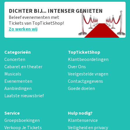
DICHTER BIJ... INTENSER GENIETEN
Beleef evenementen met
Tickets van TopTicketShop!
Zo werken wij
Categorieën
TopTicketShop
Concerten
Klantbeoordelingen
Cabaret en theater
Over Ons
Musicals
Veelgestelde vragen
Evenementen
Contactgegevens
Aanbiedingen
Goede doelen
Laatste nieuwsbrief
Service
Hulp nodig?
Groepsboekingen
Klantenservice
Verkoop Je Tickets
Veiligheid en privacy