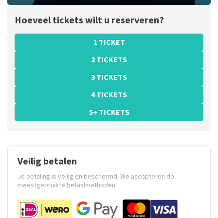
Hoeveel tickets wilt u reserveren?
1 TICKET
2 TICKETS
3 TICKETS
4 TICKETS
5+ TICKETS
Veilig betalen
Je betaling is veilig en beschermd. We accepteren de
meestgebruikte betaalmethoden.