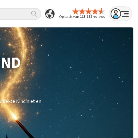
Op basis van
113.182
reviews
IND
loekte Kind niet en