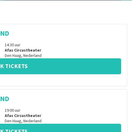
IND
14:30
uur
Afas Circustheater
Den Haag
,
Nederland
K TICKETS
IND
19:00
uur
Afas Circustheater
Den Haag
,
Nederland
K TICKETS