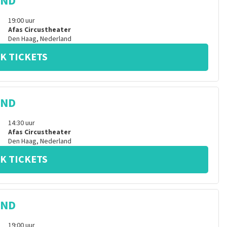
IND
19:00
uur
Afas Circustheater
Den Haag
,
Nederland
K TICKETS
IND
14:30
uur
Afas Circustheater
Den Haag
,
Nederland
K TICKETS
IND
19:00
uur