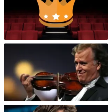
BEKIJKEN
Soldaat van Oranje
6649+
reviews
BEKIJKEN
Andre Rieu