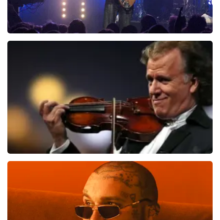
Blof
818
laatste 30 minuten
BESTEL NU
Andre Rieu
637
laatste 30 minuten
BESTEL NU