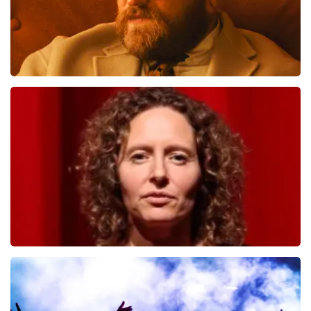
Teddy Swims
633
laatste 30 minuten
BESTEL NU
Esther van der Voort
446
laatste 30 minuten