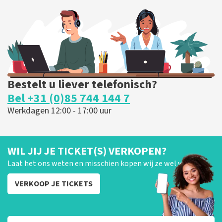
343
laatste 30 minuten
BESTEL NU
Bestelt u liever telefonisch?
Bel +31 (0)85 744 144 7
Werkdagen 12:00 - 17:00 uur
WIL JIJ JE TICKET(S) VERKOPEN?
Laat het ons weten en misschien kopen wij ze wel van je!
VERKOOP JE TICKETS