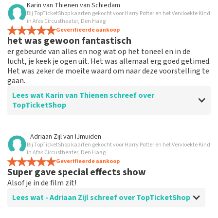
Beoordeling van Eli Tegelaar over
TopTicketShop
Karin van Thienen
van
Schiedam
Bij TopTicketShop kaarten gekocht voor Harry Potter en het Vervloekte Kind
Alles werkt
in Afas Circustheater, Den Haag
Alles werkte naar behoren.
Geverifieerde aankoop
het was gewoon fantastisch
er gebeurde van alles en nog wat op het toneel en in de
lucht, je keek je ogen uit. Het was allemaal erg goed getimed.
Het was zeker de moeite waard om naar deze voorstelling te
gaan.
Lees wat Karin van Thienen schreef over
TopTicketShop
Beoordeling van Karin van Thienen over
TopTicketShop
- Adriaan Zijl
van
IJmuiden
Bij TopTicketShop kaarten gekocht voor Harry Potter en het Vervloekte Kind
het verliep zeer soepel
in Afas Circustheater, Den Haag
de tickets waren makkelijk te boeken
Geverifieerde aankoop
Super gave special effects show
Alsof je in de film zit!
Lees wat - Adriaan Zijl schreef over TopTicketShop