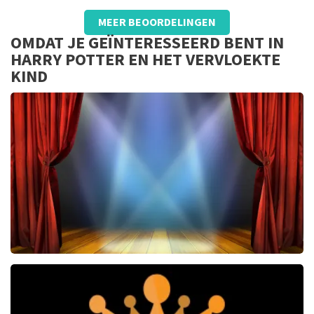
Beoordeling van - Adriaan Zijl over
TopTicketShop
MEER BEOORDELINGEN
Lekker makkelijk en goed
OMDAT JE GEÏNTERESSEERD BENT IN
HARRY POTTER EN HET VERVLOEKTE
KIND
40 45 De Musical
2588+
reviews