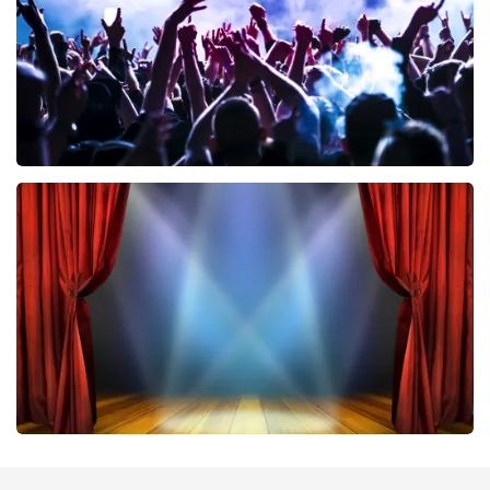
BESTEL NU
Megadeth
383
laatste 30 minuten
BESTEL NU
40 45 De Musical