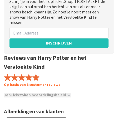
Schrijf je in voor het TopTicketShop TICKETALERT. Je
krijgt dan automatisch bericht van ons als er meer
shows beschikbaar zijn. Zo hoef je nooit meer een
show van Harry Potter en het Vervloekte Kind te
missen!
INSCHRIJVEN
Reviews van Harry Potter en het
Vervloekte Kind
Op basis van 8 customer reviews
TopTicketShop beoordelingsbeleid
TopTicketShop verzamelt reviews van echte klanten. Het is
niet mogelijk om een review achter te laten als je geen
Afbeeldingen van klanten
tickets hebt aangeschaft bij TopTicketShop. Reviews met