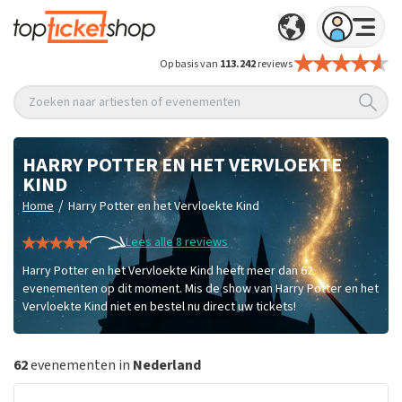
Op basis van
113.242
reviews
Zoeken naar artiesten of evenementen
HARRY POTTER EN HET VERVLOEKTE
KIND
/
Home
Harry Potter en het Vervloekte Kind
Lees alle 8 reviews
Harry Potter en het Vervloekte Kind heeft meer dan 62
evenementen op dit moment. Mis de show van Harry Potter en het
Vervloekte Kind niet en bestel nu direct uw tickets!
62
evenementen in
Nederland