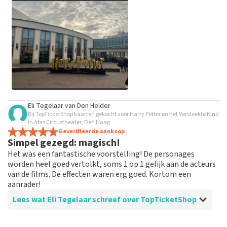
grof taalgebruik en/of onwaarheden worden niet geplaatst.
Het kan enkele weken duren voordat een review wordt
geplaatst.
Alle afbeeldingen van klanten
Eli Tegelaar
van
Den Helder
bekijken
Bij TopTicketShop kaarten gekocht voor Harry Potter en het Vervloekte Kind
in Afas Circustheater, Den Haag
Geverifieerde aankoop
Simpel gezegd: magisch!
Het was een fantastische voorstelling! De personages
worden heel goed vertolkt, soms 1 op 1 gelijk aan de acteurs
van de films. De effecten waren erg goed. Kortom een
aanrader!
Lees wat Eli Tegelaar schreef over TopTicketShop