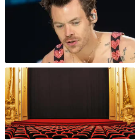
5618+
reviews
BEKIJKEN
Harry Styles
29
reviews
BEKIJKEN