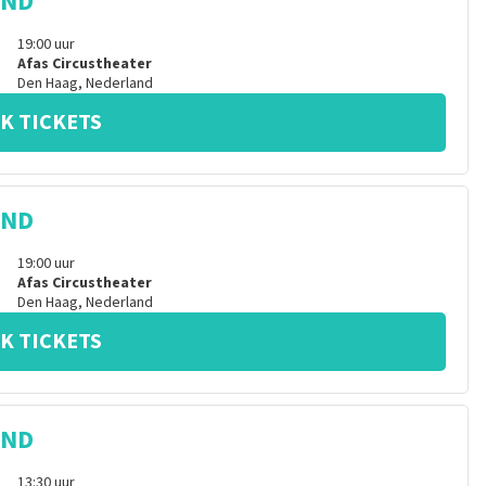
IND
19:00
uur
Afas Circustheater
Den Haag
,
Nederland
K TICKETS
IND
19:00
uur
Afas Circustheater
Den Haag
,
Nederland
K TICKETS
IND
13:30
uur