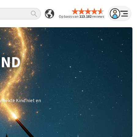
Op basis van
113.182
reviews
IND
loekte Kind niet en