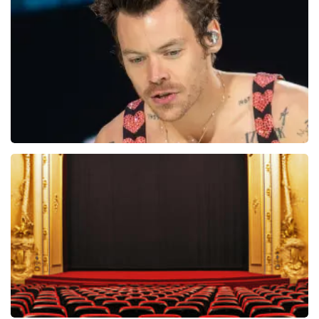
5618+
reviews
BEKIJKEN
Harry Styles
29
reviews
BEKIJKEN