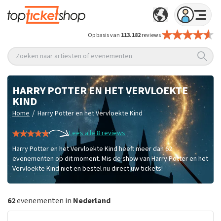
Op basis van
113.182
reviews
Zoeken naar artiesten of evenementen
HARRY POTTER EN HET VERVLOEKTE
KIND
/
Home
Harry Potter en het Vervloekte Kind
Lees alle 8 reviews
Harry Potter en het Vervloekte Kind heeft meer dan 62
evenementen op dit moment. Mis de show van Harry Potter en het
Vervloekte Kind niet en bestel nu direct uw tickets!
62
evenementen in
Nederland