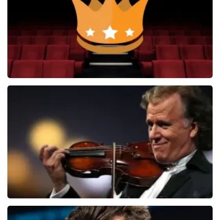
BEKIJKEN
Soldaat van Oranje
6649+
reviews
BEKIJKEN
Andre Rieu