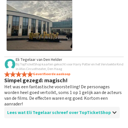
grof taalgebruik en/of onwaarheden worden niet geplaatst.
Het kan enkele weken duren voordat een review wordt
geplaatst.
Alle afbeeldingen van klanten
Eli Tegelaar
van
Den Helder
bekijken
Bij TopTicketShop kaarten gekocht voor Harry Potter en het Vervloekte Kind
in Afas Circustheater, Den Haag
Geverifieerde aankoop
Simpel gezegd: magisch!
Het was een fantastische voorstelling! De personages
worden heel goed vertolkt, soms 1 op 1 gelijk aan de acteurs
van de films. De effecten waren erg goed. Kortom een
aanrader!
Lees wat Eli Tegelaar schreef over TopTicketShop