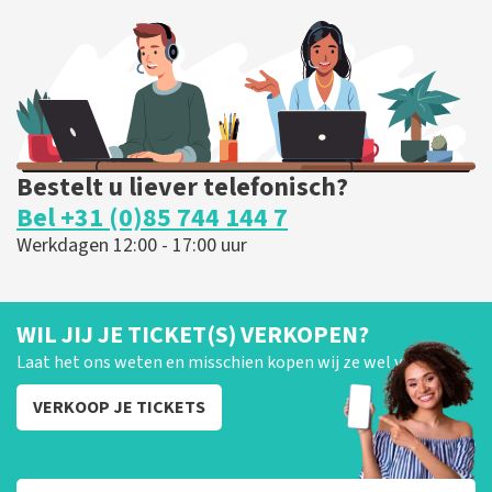
369
laatste 30 minuten
BESTEL NU
Bestelt u liever telefonisch?
Bel +31 (0)85 744 144 7
Werkdagen 12:00 - 17:00 uur
WIL JIJ JE TICKET(S) VERKOPEN?
Laat het ons weten en misschien kopen wij ze wel van je!
VERKOOP JE TICKETS