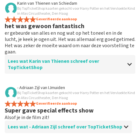
Beoordeling van Eli Tegelaar over
TopTicketShop
Karin van Thienen
van
Schiedam
Bij TopTicketShop kaarten gekocht voor Harry Potter en het Vervloekte Kind
Alles werkt
in Afas Circustheater, Den Haag
Alles werkte naar behoren.
Geverifieerde aankoop
het was gewoon fantastisch
er gebeurde van alles en nog wat op het toneel en in de
lucht, je keek je ogen uit. Het was allemaal erg goed getimed.
Het was zeker de moeite waard om naar deze voorstelling te
gaan.
Lees wat Karin van Thienen schreef over
TopTicketShop
Beoordeling van Karin van Thienen over
TopTicketShop
- Adriaan Zijl
van
IJmuiden
Bij TopTicketShop kaarten gekocht voor Harry Potter en het Vervloekte Kind
het verliep zeer soepel
in Afas Circustheater, Den Haag
de tickets waren makkelijk te boeken
Geverifieerde aankoop
Super gave special effects show
Alsof je in de film zit!
Lees wat - Adriaan Zijl schreef over TopTicketShop