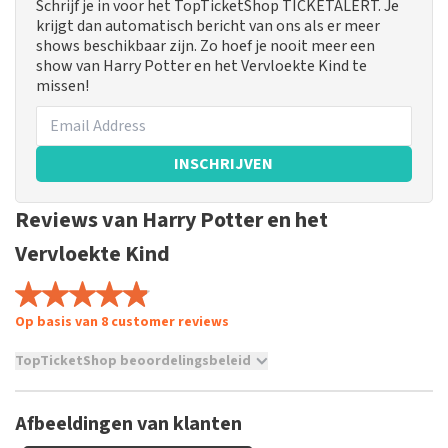
Schrijf je in voor het TopTicketShop TICKETALERT. Je
krijgt dan automatisch bericht van ons als er meer
shows beschikbaar zijn. Zo hoef je nooit meer een
show van Harry Potter en het Vervloekte Kind te
missen!
INSCHRIJVEN
Reviews van Harry Potter en het
Vervloekte Kind
Op basis van 8 customer reviews
TopTicketShop beoordelingsbeleid
TopTicketShop verzamelt reviews van echte klanten. Het is
niet mogelijk om een review achter te laten als je geen
Afbeeldingen van klanten
tickets hebt aangeschaft bij TopTicketShop. Reviews met