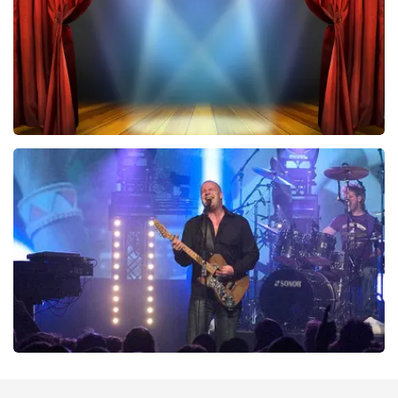
BESTEL NU
40 45 De Musical
420
laatste 30 minuten
BESTEL NU
Blof