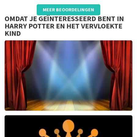
Beoordeling van - Adriaan Zijl over
TopTicketShop
MEER BEOORDELINGEN
Lekker makkelijk en goed
OMDAT JE GEÏNTERESSEERD BENT IN
HARRY POTTER EN HET VERVLOEKTE
KIND
40 45 De Musical
2588+
reviews