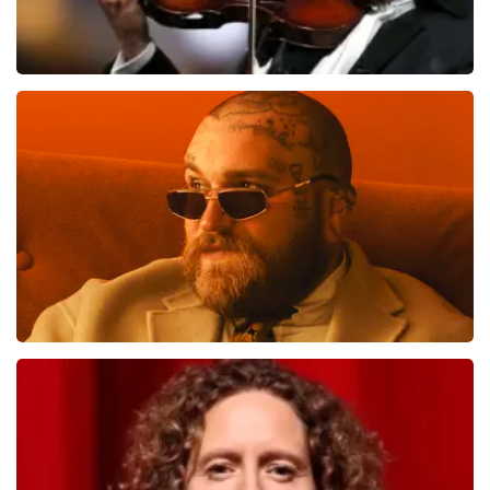
Andre Rieu
739
laatste 30 minuten
BESTEL NU
Teddy Swims
712
laatste 30 minuten
BESTEL NU