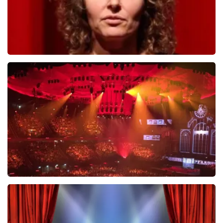
Esther van der Voort
654
laatste 30 minuten
BESTEL NU
Vrienden Van Amstel Live
433
laatste 30 minuten