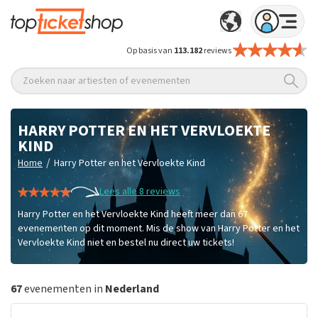
Op basis van
113.182
reviews
Zoeken naar artiesten of evenementen
HARRY POTTER EN HET VERVLOEKTE
KIND
/
Home
Harry Potter en het Vervloekte Kind
Lees alle 8 reviews
Harry Potter en het Vervloekte Kind heeft meer dan 67
evenementen op dit moment. Mis de show van Harry Potter en het
Vervloekte Kind niet en bestel nu direct uw tickets!
67
evenementen in
Nederland