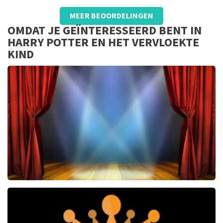
Beoordeling van - Adriaan Zijl over
TopTicketShop
MEER BEOORDELINGEN
Lekker makkelijk en goed
OMDAT JE GEÏNTERESSEERD BENT IN
HARRY POTTER EN HET VERVLOEKTE
KIND
40 45 De Musical
2588+
reviews