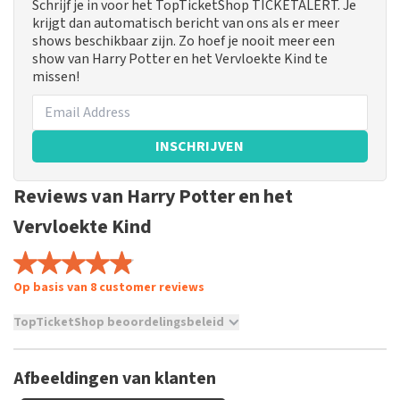
Schrijf je in voor het TopTicketShop TICKETALERT. Je
krijgt dan automatisch bericht van ons als er meer
shows beschikbaar zijn. Zo hoef je nooit meer een
show van Harry Potter en het Vervloekte Kind te
missen!
INSCHRIJVEN
Reviews van Harry Potter en het
Vervloekte Kind
Op basis van 8 customer reviews
TopTicketShop beoordelingsbeleid
TopTicketShop verzamelt reviews van echte klanten. Het is
niet mogelijk om een review achter te laten als je geen
Afbeeldingen van klanten
tickets hebt aangeschaft bij TopTicketShop. Reviews met