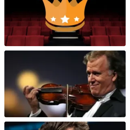
BEKIJKEN
Soldaat van Oranje
6649+
reviews
BEKIJKEN
Andre Rieu