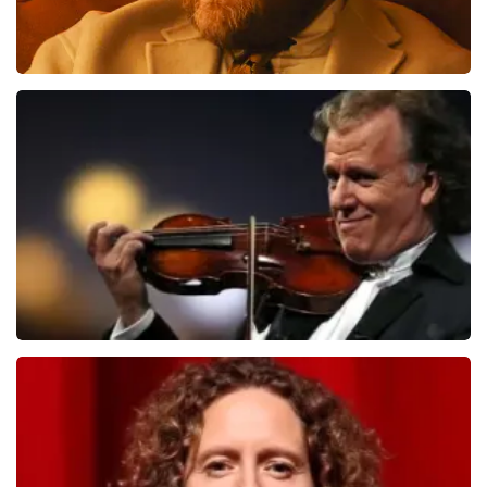
Teddy Swims
406
laatste 30 minuten
BESTEL NU
Andre Rieu
392
laatste 30 minuten
BESTEL NU