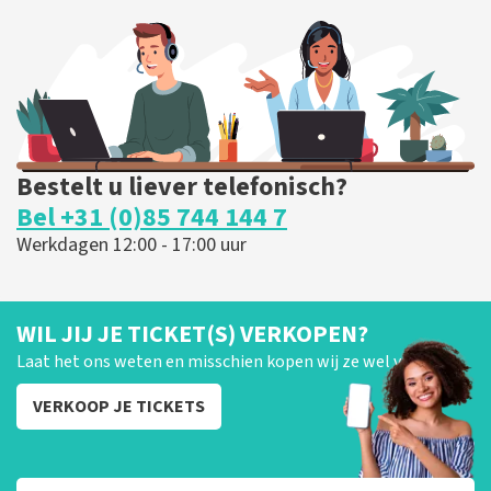
202
laatste 30 minuten
BESTEL NU
Bestelt u liever telefonisch?
Bel +31 (0)85 744 144 7
Werkdagen 12:00 - 17:00 uur
WIL JIJ JE TICKET(S) VERKOPEN?
Laat het ons weten en misschien kopen wij ze wel van je!
VERKOOP JE TICKETS