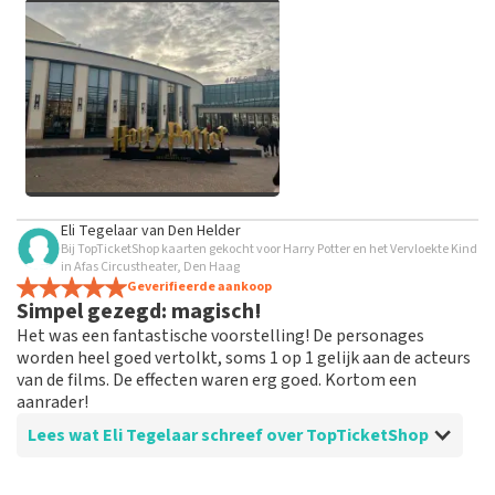
grof taalgebruik en/of onwaarheden worden niet geplaatst.
Het kan enkele weken duren voordat een review wordt
geplaatst.
Alle afbeeldingen van klanten
Eli Tegelaar
van
Den Helder
bekijken
Bij TopTicketShop kaarten gekocht voor Harry Potter en het Vervloekte Kind
in Afas Circustheater, Den Haag
Geverifieerde aankoop
Simpel gezegd: magisch!
Het was een fantastische voorstelling! De personages
worden heel goed vertolkt, soms 1 op 1 gelijk aan de acteurs
van de films. De effecten waren erg goed. Kortom een
aanrader!
Lees wat Eli Tegelaar schreef over TopTicketShop