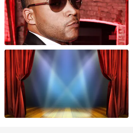
BESTEL NU
Don Omar
224
laatste 30 minuten
BESTEL NU
40 45 De Musical