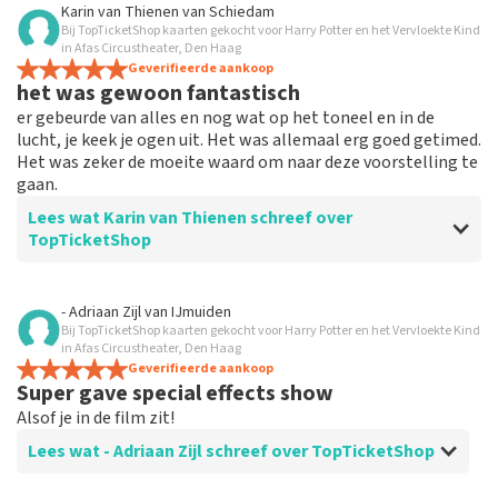
Beoordeling van Eli Tegelaar over
TopTicketShop
Karin van Thienen
van
Schiedam
Bij TopTicketShop kaarten gekocht voor Harry Potter en het Vervloekte Kind
Alles werkt
in Afas Circustheater, Den Haag
Alles werkte naar behoren.
Geverifieerde aankoop
het was gewoon fantastisch
er gebeurde van alles en nog wat op het toneel en in de
lucht, je keek je ogen uit. Het was allemaal erg goed getimed.
Het was zeker de moeite waard om naar deze voorstelling te
gaan.
Lees wat Karin van Thienen schreef over
TopTicketShop
Beoordeling van Karin van Thienen over
TopTicketShop
- Adriaan Zijl
van
IJmuiden
Bij TopTicketShop kaarten gekocht voor Harry Potter en het Vervloekte Kind
het verliep zeer soepel
in Afas Circustheater, Den Haag
de tickets waren makkelijk te boeken
Geverifieerde aankoop
Super gave special effects show
Alsof je in de film zit!
Lees wat - Adriaan Zijl schreef over TopTicketShop