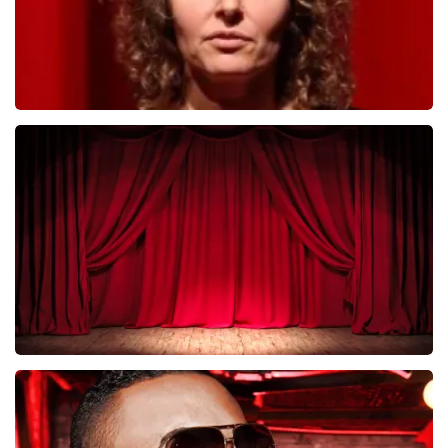
Esther van der Voort
281
laatste 30 minuten
BESTEL NU
Job Knoester
247
laatste 30 minuten