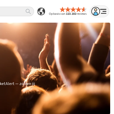
Op basis van
113.182
reviews
etAlert — zo ben jij