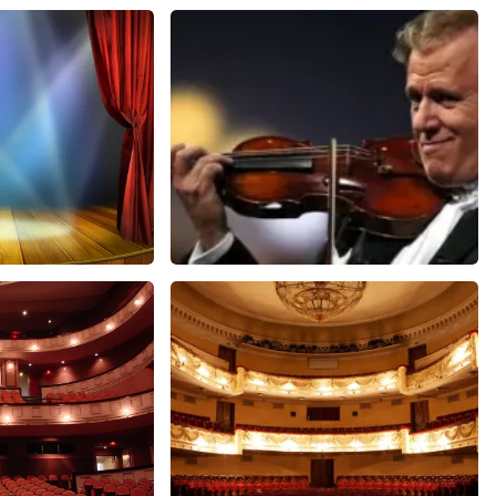
usical
Andre Rieu
588+
reviews
5606+
reviews
EN
BEKIJKEN