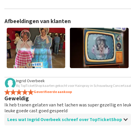
TopTicketShop verzamelt reviews van echte klanten. Het is niet
hebt aangeschaft bij TopTicketShop. Reviews met grof taalgeb
weken duren voordat een review wordt geplaatst.
Afbeeldingen van klanten
Ingrid Overbeek
Bij TopTicketShop kaarten gekocht voor Hairspray in Schouwburg Concertzaal 
Geverifieerde aankoop
Geweldig
Ik heb tranen gelaten van het lachen was super gezellig en le
leuke goede cast goed gespeeld
Lees wat Ingrid Overbeek schreef over TopTicketShop