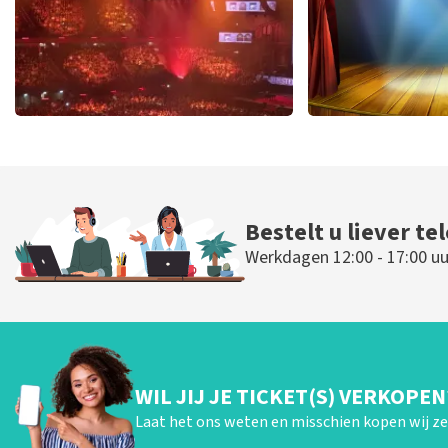
Vrienden Van Amstel Live
40 45 De Mus
423
laatste 30 minuten
290
laatste 30
BESTEL NU
BESTEL N
Bestelt u liever te
Werkdagen 12:00 - 17:00 uu
WIL JIJ JE TICKET(S) VERKOPEN
Laat het ons weten en misschien kopen wij ze 