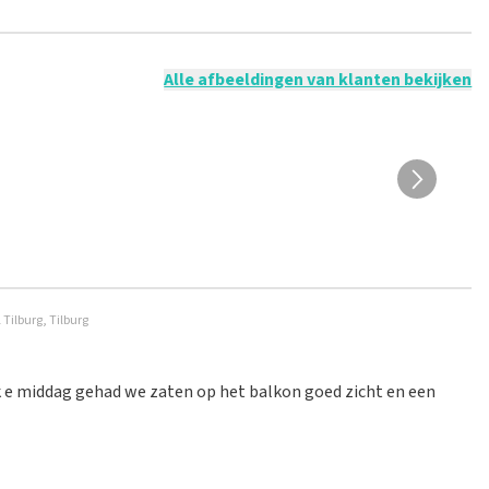
 mogelijk om een review achter te laten als je geen tickets
ruik en/of onwaarheden worden niet geplaatst. Het kan enkele
Alle afbeeldingen van klanten bekijken
Tilburg, Tilburg
uk e middag gehad we zaten op het balkon goed zicht en een