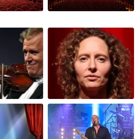
Malle Babbe
3
reviews
704+
reviews
N
BEKIJKEN
u
Esther van der Voort
 minuten
488
laatste 30 minuten
U
BESTEL NU