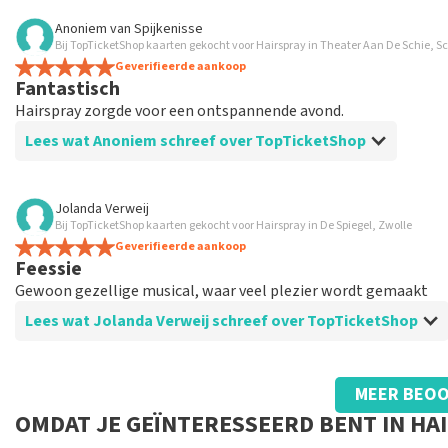
Beoordeling van Ingrid Overbeek over
TopTicketShop
Anoniem
van
Spijkenisse
Bij TopTicketShop kaarten gekocht voor Hairspray in Theater Aan De Schie, 
Goed
Geverifieerde aankoop
Goed
Fantastisch
Hairspray zorgde voor een ontspannende avond.
Lees wat Anoniem schreef over TopTicketShop
Beoordeling van Anoniem over
TopTicketShop
Jolanda Verweij
Bij TopTicketShop kaarten gekocht voor Hairspray in De Spiegel, Zwolle
Tevreden
Geverifieerde aankoop
Feessie
Gewoon gezellige musical, waar veel plezier wordt gemaakt
Lees wat Jolanda Verweij schreef over TopTicketShop
Beoordeling van Jolanda Verweij over
TopTicketShop
MEER BEOO
Goed
OMDAT JE GEÏNTERESSEERD BENT IN HA