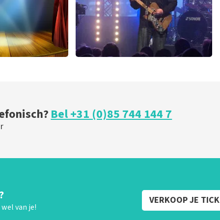
ical
Blof
 minuten
255
laatste 30 minuten
U
BESTEL NU
lefonisch?
Bel +31 (0)85 744 144 7
r
?
VERKOOP JE TIC
wel van je!