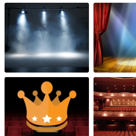
West Side Story
40 45 De M
77
reviews
2
BEKIJKEN
BEKIJK