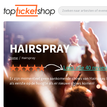
Zoeken naar artiesten of eve
HAIRSPRAY
/
Home
Hairspray
Lees alle 40 revie
Er zijn momenteel geen aankomende shows van Hairspray. Le
als eerste op de hoogte als er nieuwe shows komen!