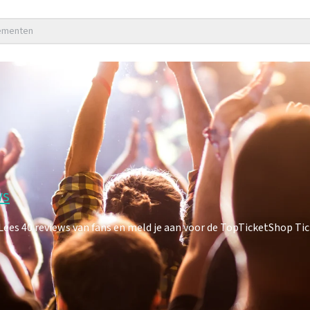
nementen
ws
es 40 reviews van fans en meld je aan voor de TopTicketShop Tick