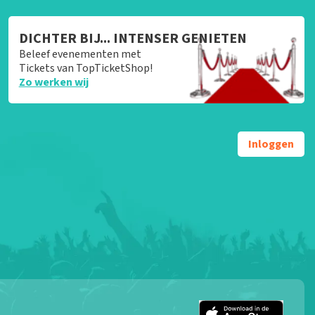
DICHTER BIJ... INTENSER GENIETEN
Beleef evenementen met
Tickets van TopTicketShop!
Zo werken wij
Inloggen