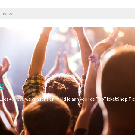
nementen
ws
es 40 reviews van fans en meld je aan voor de TopTicketShop Tick