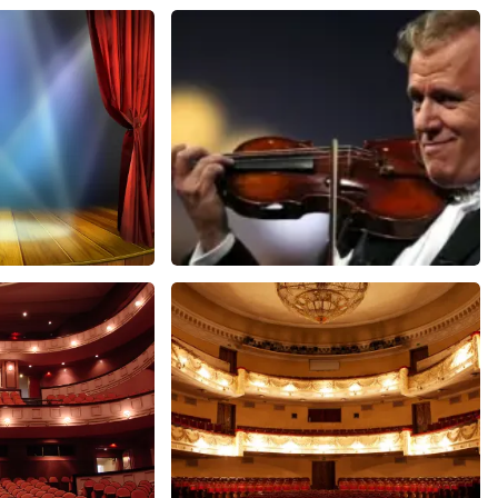
usical
Andre Rieu
588+
reviews
5618+
reviews
EN
BEKIJKEN