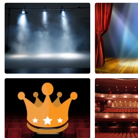
West Side Story
40 45 De M
77
reviews
2
BEKIJKEN
BEKIJK