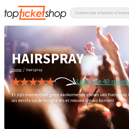
Zoeken naar artiesten of eve
HAIRSPRAY
/
Home
Hairspray
Lees alle 40 revie
Er zijn momenteel geen aankomende shows van Hairspray. Le
als eerste op de hoogte als er nieuwe shows komen!