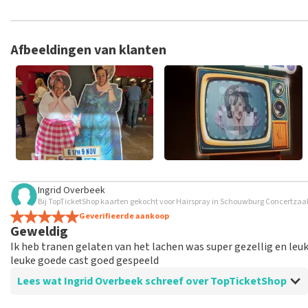
TopTicketShop verzamelt reviews van echte klanten. Het is niet
hebt aangeschaft bij TopTicketShop. Reviews met grof taalgeb
weken duren voordat een review wordt geplaatst.
Afbeeldingen van klanten
Ingrid Overbeek
Bij TopTicketShop kaarten gekocht voor Hairspray in Schouwburg Concertzaal 
Geverifieerde aankoop
Geweldig
Ik heb tranen gelaten van het lachen was super gezellig en le
leuke goede cast goed gespeeld
Lees wat Ingrid Overbeek schreef over TopTicketShop