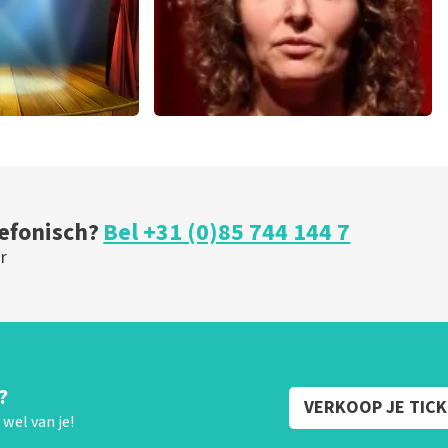
ical
Esther van der Voort
 minuten
279
laatste 30 minuten
U
BESTEL NU
lefonisch?
Bel +31 (0)85 744 144 7
r
?
VERKOOP JE TIC
wel van je!