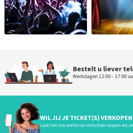
Megadeth
40 45 De Mus
443
laatste 30 minuten
432
laatste 30
BESTEL NU
BESTEL N
Bestelt u liever te
Werkdagen 12:00 - 17:00 uu
WIL JIJ JE TICKET(S) VERKOPEN
Laat het ons weten en misschien kopen wij ze 