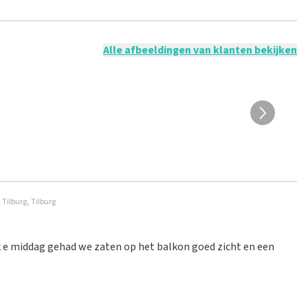
 mogelijk om een review achter te laten als je geen tickets
ruik en/of onwaarheden worden niet geplaatst. Het kan enkele
Alle afbeeldingen van klanten bekijken
Tilburg, Tilburg
uk e middag gehad we zaten op het balkon goed zicht en een