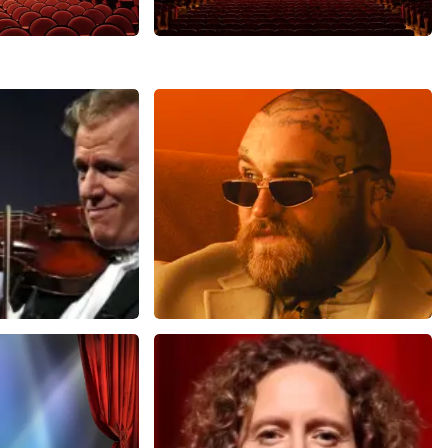
Malle Babbe
3
reviews
704+
reviews
N
BEKIJKEN
u
Teddy Swims
 minuten
796
laatste 30 minuten
U
BESTEL NU