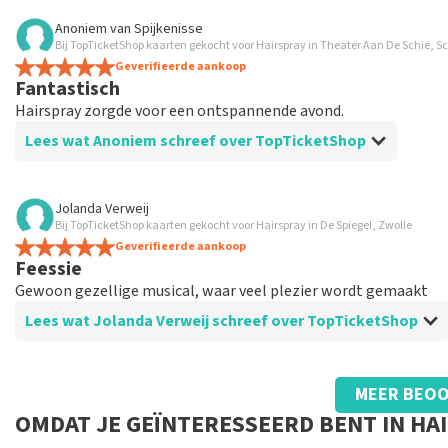
Beoordeling van Ingrid Overbeek over
TopTicketShop
Anoniem
van
Spijkenisse
Bij TopTicketShop kaarten gekocht voor Hairspray in Theater Aan De Schie, 
Goed
Geverifieerde aankoop
Goed
Fantastisch
Hairspray zorgde voor een ontspannende avond.
Lees wat Anoniem schreef over TopTicketShop
Beoordeling van Anoniem over
TopTicketShop
Jolanda Verweij
Bij TopTicketShop kaarten gekocht voor Hairspray in De Spiegel, Zwolle
Tevreden
Geverifieerde aankoop
Feessie
Gewoon gezellige musical, waar veel plezier wordt gemaakt
Lees wat Jolanda Verweij schreef over TopTicketShop
Beoordeling van Jolanda Verweij over
TopTicketShop
MEER BEOO
Goed
OMDAT JE GEÏNTERESSEERD BENT IN HA