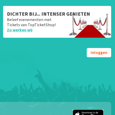
DICHTER BIJ... INTENSER GENIETEN
Beleef evenementen met
Tickets van TopTicketShop!
Zo werken wij
Inloggen