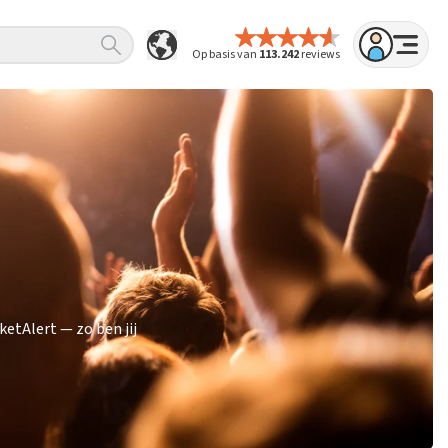
Op basis van
113.242
reviews
etAlert — zo ben jij